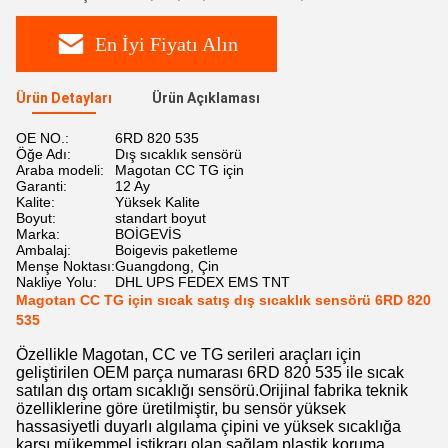
En İyi Fiyatı Alın
Ürün Detayları
Ürün Açıklaması
OE NO.:
6RD 820 535
Öğe Adı:
Dış sıcaklık sensörü
Araba modeli:
Magotan CC TG için
Garanti:
12 Ay
Kalite:
Yüksek Kalite
Boyut:
standart boyut
Marka:
BOİGEVİS
Ambalaj:
Boigevis paketleme
Menşe Noktası:
Guangdong, Çin
Nakliye Yolu:
DHL UPS FEDEX EMS TNT
Magotan CC TG için sıcak satış dış sıcaklık sensörü 6RD 820
535
Özellikle Magotan, CC ve TG serileri araçları için
geliştirilen OEM parça numarası 6RD 820 535 ile sıcak
satılan dış ortam sıcaklığı sensörü.Orijinal fabrika teknik
özelliklerine göre üretilmiştir, bu sensör yüksek
hassasiyetli duyarlı algılama çipini ve yüksek sıcaklığa
karşı mükemmel istikrarı olan sağlam plastik koruma