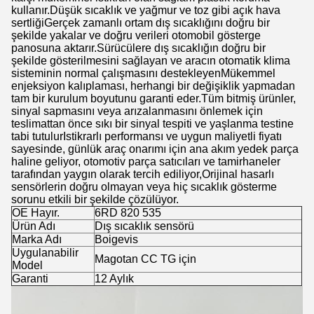
kullanır.Düşük sıcaklık ve yağmur ve toz gibi açık hava
sertliğiGerçek zamanlı ortam dış sıcaklığını doğru bir
şekilde yakalar ve doğru verileri otomobil gösterge
panosuna aktarır.Sürücülere dış sıcaklığın doğru bir
şekilde gösterilmesini sağlayan ve aracın otomatik klima
sisteminin normal çalışmasını destekleyenMükemmel
enjeksiyon kalıplaması, herhangi bir değişiklik yapmadan
tam bir kurulum boyutunu garanti eder.Tüm bitmiş ürünler,
sinyal sapmasını veya arızalanmasını önlemek için
teslimattan önce sıkı bir sinyal tespiti ve yaşlanma testine
tabi tutulurIstikrarlı performansı ve uygun maliyetli fiyatı
sayesinde, günlük araç onarımı için ana akım yedek parça
haline geliyor, otomotiv parça satıcıları ve tamirhaneler
tarafından yaygın olarak tercih ediliyor,Orijinal hasarlı
sensörlerin doğru olmayan veya hiç sıcaklık gösterme
sorunu etkili bir şekilde çözülüyor.
OE Hayır.
6RD 820 535
Ürün Adı
Dış sıcaklık sensörü
Marka Adı
Boigevis
Uygulanabilir
Magotan CC TG için
Model
Garanti
12 Aylık