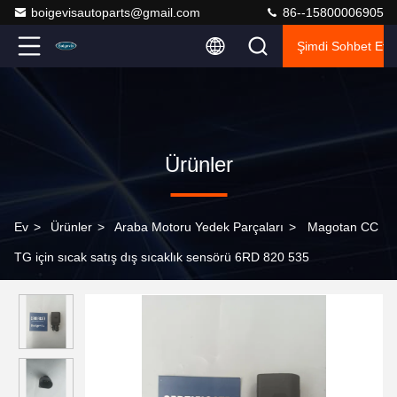
boigevisautoparts@gmail.com
86--15800006905
Şimdi Sohbet Et.
Ürünler
Ev
>
Ürünler
>
Araba Motoru Yedek Parçaları
>
Magotan CC
TG için sıcak satış dış sıcaklık sensörü 6RD 820 535