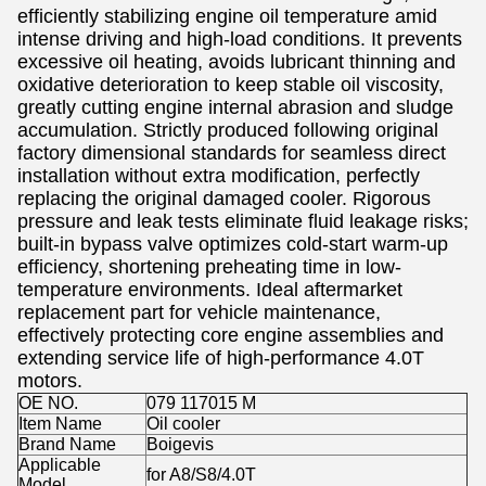
efficiently stabilizing engine oil temperature amid
intense driving and high-load conditions. It prevents
excessive oil heating, avoids lubricant thinning and
oxidative deterioration to keep stable oil viscosity,
greatly cutting engine internal abrasion and sludge
accumulation. Strictly produced following original
factory dimensional standards for seamless direct
installation without extra modification, perfectly
replacing the original damaged cooler. Rigorous
pressure and leak tests eliminate fluid leakage risks;
built-in bypass valve optimizes cold-start warm-up
efficiency, shortening preheating time in low-
temperature environments. Ideal aftermarket
replacement part for vehicle maintenance,
effectively protecting core engine assemblies and
extending service life of high-performance 4.0T
motors.
OE NO.
079 117015 M
Item Name
Oil cooler
Brand Name
Boigevis
Applicable
for A8/S8/4.0T
Model