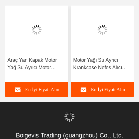
Araç Yan Kapak Motor
Motor Yağı Su Ayrıcı
Yağ Su Ayrıcı Motor
Krankcase Nefes Alıcı
Otomatik Parçalar
03C103464D VW Polo
03C103774 16V için 1.6
Jetta Yeni LaVida Bora
En İyi Fiyatı Alın
En İyi Fiyatı Alın
için
Boigevis Trading (guangzhou) Co., Ltd.
boigevisautoparts@gmail.com