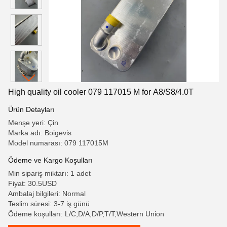
High quality oil cooler 079 117015 M for A8/S8/4.0T
Ürün Detayları
Menşe yeri: Çin
Marka adı: Boigevis
Model numarası: 079 117015M
Ödeme ve Kargo Koşulları
Min sipariş miktarı: 1 adet
Fiyat: 30.5USD
Ambalaj bilgileri: Normal
Teslim süresi: 3-7 iş günü
Ödeme koşulları: L/C,D/A,D/P,T/T,Western Union