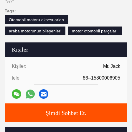
Otomobil motoru aksesuarları
araba motorunun bileşenleri
motor otomobil parçaları
Kişiler
Kişiler:
Mr. Jack
tele:
86--15800006905
Şimdi Sohbet Et.
Bize e-posta gönderin.