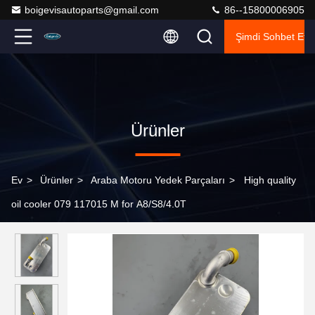
boigevisautoparts@gmail.com
86--15800006905
Şimdi Sohbet Et.
Ürünler
Ev
>
Ürünler
>
Araba Motoru Yedek Parçaları
>
High quality
oil cooler 079 117015 M for A8/S8/4.0T