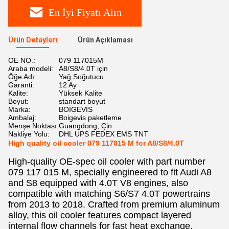
En İyi Fiyatı Alın
Ürün Detayları
Ürün Açıklaması
OE NO.:
079 117015M
Araba modeli:
A8/S8/4.0T için
Öğe Adı:
Yağ Soğutucu
Garanti:
12 Ay
Kalite:
Yüksek Kalite
Boyut:
standart boyut
Marka:
BOİGEVİS
Ambalaj:
Boigevis paketleme
Menşe Noktası:
Guangdong, Çin
Nakliye Yolu:
DHL UPS FEDEX EMS TNT
High quality oil cooler 079 117015 M for A8/S8/4.0T
High-quality OE-spec oil cooler with part number
079 117 015 M, specially engineered to fit Audi A8
and S8 equipped with 4.0T V8 engines, also
compatible with matching S6/S7 4.0T powertrains
from 2013 to 2018. Crafted from premium aluminum
alloy, this oil cooler features compact layered
internal flow channels for fast heat exchange,