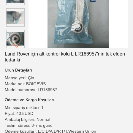
Land Rover için alt kontrol kolu L LR186957'nin tek elden
tedariki
Ürün Detayları
Menşe yeri: Çin
Marka adı: BOIGEVIS
Model numarası: LR186957
Ödeme ve Kargo Koşulları
Min sipariş miktarı: 1
Fiyat: 40.5USD
Ambalaj bilgileri: Normal
Teslim süresi: 3-7 iş günü
Ödeme koşulları: L/C,D/A,D/P,T/T,Western Union