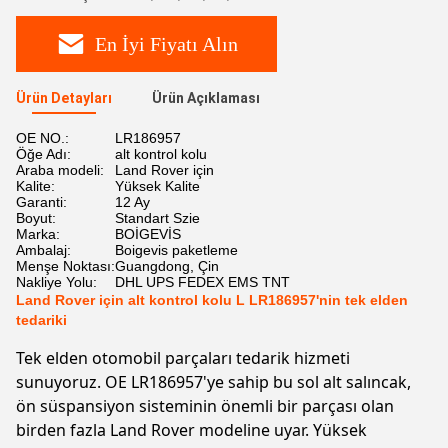
En İyi Fiyatı Alın
Ürün Detayları
Ürün Açıklaması
OE NO.:
LR186957
Öğe Adı:
alt kontrol kolu
Araba modeli:
Land Rover için
Kalite:
Yüksek Kalite
Garanti:
12 Ay
Boyut:
Standart Szie
Marka:
BOİGEVİS
Ambalaj:
Boigevis paketleme
Menşe Noktası:
Guangdong, Çin
Nakliye Yolu:
DHL UPS FEDEX EMS TNT
Land Rover için alt kontrol kolu L LR186957'nin tek elden
tedariki
Tek elden otomobil parçaları tedarik hizmeti
sunuyoruz. OE LR186957'ye sahip bu sol alt salıncak,
ön süspansiyon sisteminin önemli bir parçası olan
birden fazla Land Rover modeline uyar. Yüksek