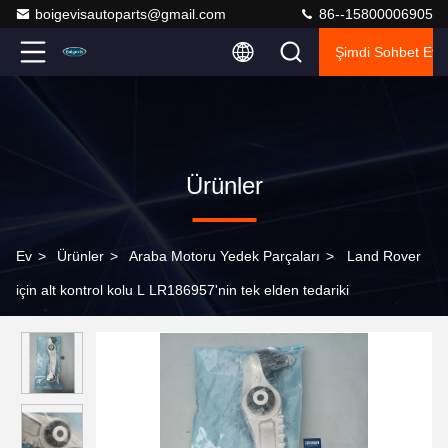
boigevisautoparts@gmail.com
86--15800006905
Şimdi Sohbet Et.
Ürünler
Ev
>
Ürünler
>
Araba Motoru Yedek Parçaları
>
Land Rover
için alt kontrol kolu L LR186957'nin tek elden tedariki