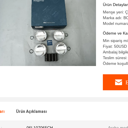
Ürün Detaylar
Menşe yeri: Ç
Marka adı: B
Model numar
Ödeme ve Kar
Min sipariş mi
Fiyat: 50USD
Ambalaj bilgil
Teslim süresi:
Ödeme koşulla
E
arı
Ürün Açıklaması
:
06L107065CH
Araba mode