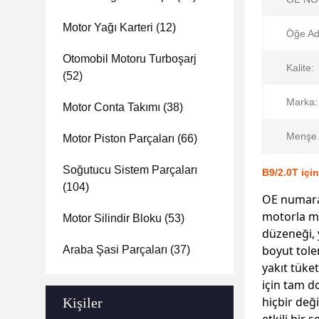
Motor Yağı Karteri
(12)
Öğe Ad
Otomobil Motoru Turboşarj
Kalite:
(52)
Marka:
Motor Conta Takımı
(38)
Menşe 
Motor Piston Parçaları
(66)
Soğutucu Sistem Parçaları
B9/2.0T içi
(104)
OE numaras
motorla m
Motor Silindir Bloku
(53)
düzeneği, 
boyut tole
Araba Şasi Parçaları
(37)
yakıt tüke
için tam d
hiçbir değ
Kişiler