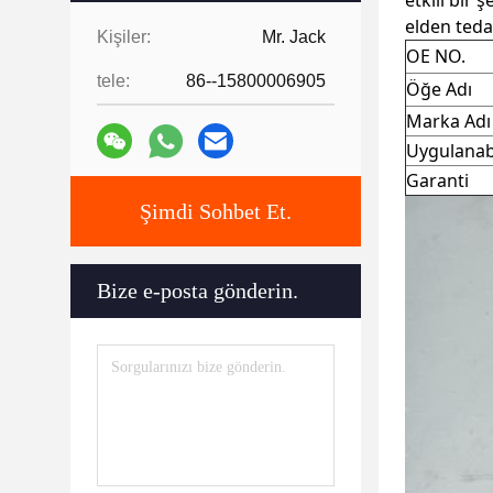
etkili bir 
elden tedar
Kişiler:
Mr. Jack
OE NO.
tele:
86--15800006905
Öğe Adı
Marka Adı
Uygulanab
Garanti
Şimdi Sohbet Et.
Bize e-posta gönderin.