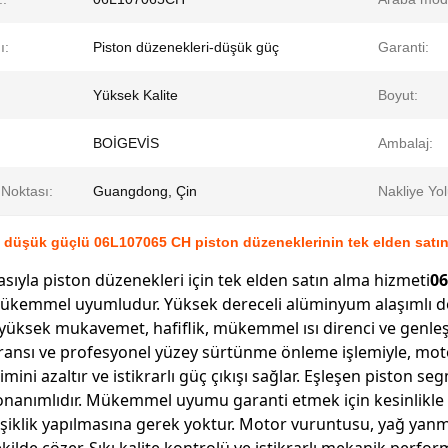
ı:
Piston düzenekleri-düşük güç
Garanti:
Yüksek Kalite
Boyut:
BOİGEVİS
Ambalaj:
Noktası:
Guangdong, Çin
Nakliye Yol
n düşük güçlü 06L107065 CH piston düzeneklerinin tek elden satın
ıyla piston düzenekleri için tek elden satın alma hizmeti
06
ükemmel uyumludur. Yüksek dereceli alüminyum alaşımlı 
yüksek mukavemet, hafiflik, mükemmel ısı direnci ve genl
ransı ve profesyonel yüzey sürtünme önleme işlemiyle, motoru
timini azaltır ve istikrarlı güç çıkışı sağlar. Eşleşen pisto
onanımlıdır. Mükemmel uyumu garanti etmek için kesinlikle 
işiklik yapılmasına gerek yoktur. Motor vuruntusu, yağ yanmas