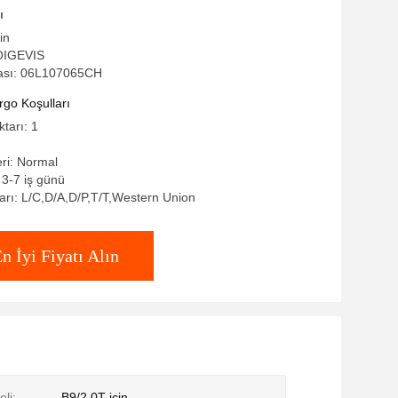
ı
in
OIGEVIS
ası: 06L107065CH
go Koşulları
ktarı: 1
eri: Normal
 3-7 iş günü
rı: L/C,D/A,D/P,T/T,Western Union
n İyi Fiyatı Alın
li:
B9/2.0T için