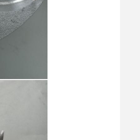
7:26 AM
Good day, what product are you looking 
for?