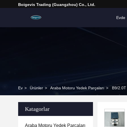
Boigevis Trading (guangzhou) Co., Ltd.
Evde
Ev
>
Ürünler
>
Araba Motoru Yedek Parçaları
>
B9/2.0T 
Katagorlar
Araba Motoru Yedek Parçaları