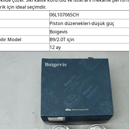
şekilde çözer. Sıkı kalite kontrolü ve istikrarlı mekanik perf
ik için ideal seçimdir.
06L107065CH
Piston düzenekleri-düşük güç
Boigevis
ilir Model
B9/2.0T için
12 ay