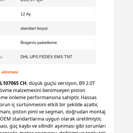
12 Ay
standart boyut
Boigevis paketleme
u:
DHL UPS FEDEX EMS TNT
 alınması
L107065 CH
, düşük güçlü versiyon, B9 2.0T
dövme malzemesini benimseyen piston
eşme önleme performansına sahiptir. Hassas
n iç sürtünmesini etkili bir şekilde azaltır,
n segmanı, piston pimi ve segman, doğrudan montaj
OEM standartlarına uygun olarak üretilmiştir,
ı, güç kaybı ve silindir aşınması gibi sorunları