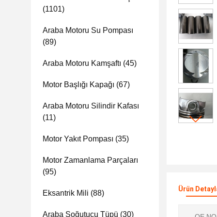
(1101)
Araba Motoru Su Pompası
(89)
Araba Motoru Kamşaftı
(45)
Motor Başlığı Kapağı
(67)
Araba Motoru Silindir Kafası
(11)
Motor Yakıt Pompası
(35)
Motor Zamanlama Parçaları
(95)
Ürün Detayl
Eksantrik Mili
(88)
Araba Soğutucu Tüpü
(30)
OE NO.