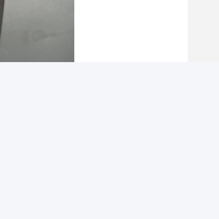
Photo
Video Call
Audio Call