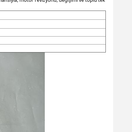
ormansıyla, motor revizyonu, değişimi ve toplu tek