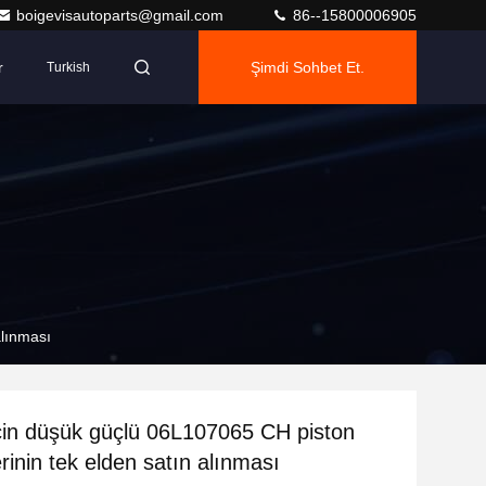
boigevisautoparts@gmail.com
86--15800006905
r
Şimdi Sohbet Et.
Turkish
alınması
çin düşük güçlü 06L107065 CH piston
rinin tek elden satın alınması