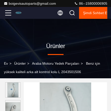
boigevisautoparts@gmail.com
86--15800006905
Şimdi Sohbet Et.
Ürünler
Ev
>
Ürünler
>
Araba Motoru Yedek Parçaları
>
Benz için
yüksek kaliteli arka alt kontrol kolu L 2043501506