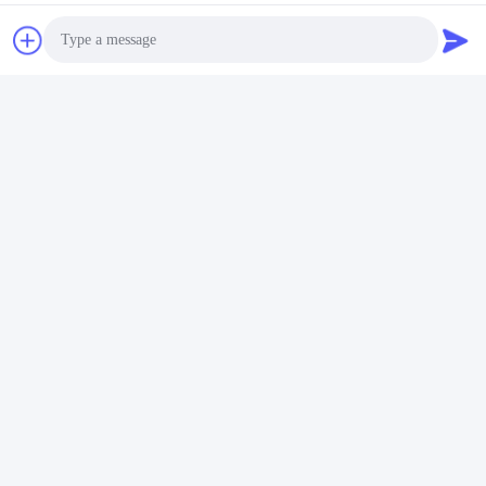
Kişiler:
Mr. Jack
tele:
86--15800006905
Photo
Şimdi Sohbet Et.
Video Call
Audio Call
Bize e-posta gönderin.