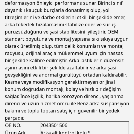
deformasyon önleyici performans sunar. Birinci sınıf
dayanıklı kauçuk burçlarla donatılmış olup, yol
titreşimlerini ve darbe etkilerini etkili bir şekilde emer,
arka tekerlek hizalamasını stabilize eder ve sürüş
pürüzsüzlüğünü ve şasi stabilitesini iyileştirir. OEM
standart boyutuna ve montaj yapısına sıkı sıkıya uygun
olarak üretilmiş olup, tüm delik konumları ve montaj
radyusu, orijinal araçla mükemmel uyum için hassas
bir şekilde kalibre edilmiştir. Arka lastiklerin düzensiz
aşınmasını etkili bir şekilde azaltabilir ve arka şasi
gevşekliğini ve anormal gürültüyü ortadan kaldırabilir.
Kesme veya modifikasyon gerektirmeyen orijinal
konum doğrudan montajı, kolay ve hızlı bir değişim
sağlar. İnce işçilik, harika korozyon direnci, yaşlanma
direnci ve uzun hizmet ömrü ile Benz arka süspansiyon
bakımı ve toplu toptan satış için güvenilir bir yedek
parçadır.
OE NO.
2043501506
Ürün Adı
Arka alt kontrol kolu S