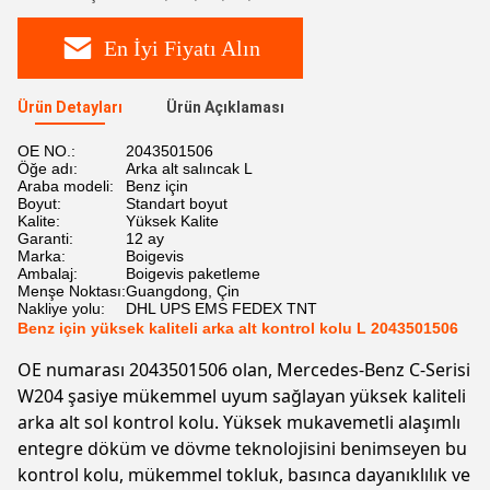
En İyi Fiyatı Alın
Ürün Detayları
Ürün Açıklaması
OE NO.:
2043501506
Öğe adı:
Arka alt salıncak L
Araba modeli:
Benz için
Boyut:
Standart boyut
Kalite:
Yüksek Kalite
Garanti:
12 ay
Marka:
Boigevis
Ambalaj:
Boigevis paketleme
Menşe Noktası:
Guangdong, Çin
Nakliye yolu:
DHL UPS EMS FEDEX TNT
Benz için yüksek kaliteli arka alt kontrol kolu L 2043501506
OE numarası 2043501506 olan, Mercedes-Benz C-Serisi
W204 şasiye mükemmel uyum sağlayan yüksek kaliteli
arka alt sol kontrol kolu. Yüksek mukavemetli alaşımlı
entegre döküm ve dövme teknolojisini benimseyen bu
kontrol kolu, mükemmel tokluk, basınca dayanıklılık ve