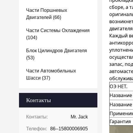
прокладка
сборе, а 
Части Поршневых
оригиналь
Двигателей
(66)
возникнет
двигателя
Части Системы Охлаждения
Каждый ве
(104)
антикорр
уплотнени
Блок Цилиндров Двигателя
осуществ
(53)
запас, по
автомасте
Части Автомобильных
обслужива
Шасси
(37)
ОЭ НЕТ.
Название
Контакты
Название
Применим
Контакты:
Mr. Jack
Гарантия
Телефон:
86--15800006905