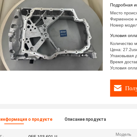
Подробная и
Место проис
Фирменное н
Номер модел
Условия опла
Количество м
Цена: 27.2us
Упаковывая 
Время достав
Условия опла
Пол
 информация о продукте
Описание продукта
Модель
.:
05E 103 601 Ч