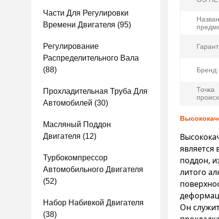
Части Для Регулировки
Назва
Времени Двигателя
(95)
предме
Регулирование
Гарант
Распределительного Вала
(88)
Бренд:
Точка
Прохладительная Труба Для
происх
Автомобилей
(30)
Высококаче
Масляный Поддон
Высокока
Двигателя
(12)
является 
Турбокомпрессор
поддон, и
Автомобильного Двигателя
литого ал
(52)
поверхнос
деформаци
Набор Набивкой Двигателя
Он служит
(38)