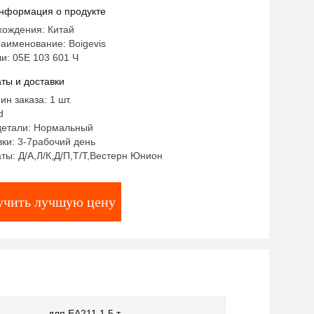
нформация о продукте
хождения: Китай
аименование: Boigevis
и: 05E 103 601 Ч
ты и доставки
ин заказа: 1 шт.
d
детали: Нормальный
ки: 3-7рабочий день
ты: Д/А,Л/К,Д/П,Т/Т,Вестерн Юнион
учить лучшую цену
для EA211 1,5 т