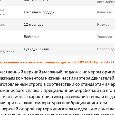
автомобил
ние
Нефтяной поддон
Качество:
та:
ия:
12 месяцев
Размер:
Бойгевис
Упаковка:
Гуандун, Китай
Способ до
ождения:
ственный верхний масляный поддон 05E 103 601 H для EA211 
чественный верхний масляный поддон с номером оригин
важным компонентом нижней части картера двигателей V
зготовленный строго в соответствии со стандартами ч
юминиевого сплава с прецизионной обработкой на стан
ти, отличные характеристики рассеивания тепла и вы
и при высоких температурах и вибрации двигателя.
 верхней опорой картера двигателя и идеально сочета