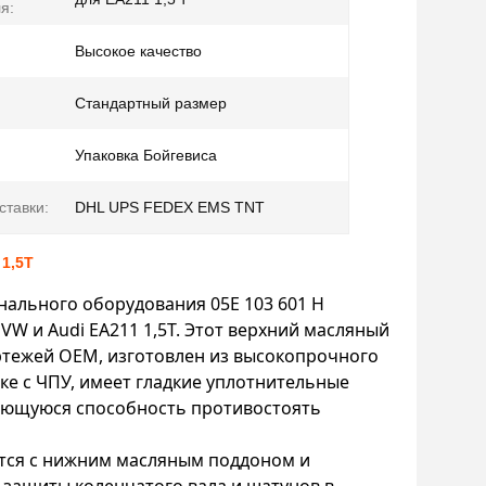
я:
Высокое качество
Стандартный размер
Упаковка Бойгевиса
ставки:
DHL UPS FEDEX EMS TNT
1,5T
ального оборудования 05E 103 601 H
W и Audi EA211 1,5T. Этот верхний масляный
ертежей OEM, изготовлен из высокопрочного
ке с ЧПУ, имеет гладкие уплотнительные
дающуюся способность противостоять
ется с нижним масляным поддоном и