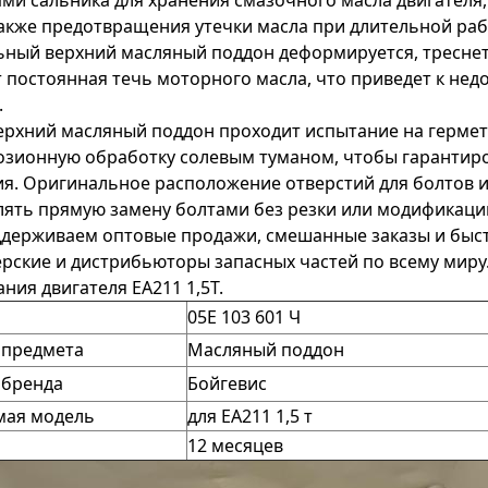
ми сальника для хранения смазочного масла двигателя,
также предотвращения утечки масла при длительной раб
ный верхний масляный поддон деформируется, треснет
 постоянная течь моторного масла, что приведет к нед
.
рхний масляный поддон проходит испытание на гермет
озионную обработку солевым туманом, чтобы гарантиро
я. Оригинальное расположение отверстий для болтов 
лять прямую замену болтами без резки или модификац
ддерживаем оптовые продажи, смешанные заказы и быст
рские и дистрибьюторы запасных частей по всему миру
ния двигателя EA211 1,5T.
05E 103 601 Ч
 предмета
Масляный поддон
 бренда
Бойгевис
ая модель
для EA211 1,5 т
12 месяцев