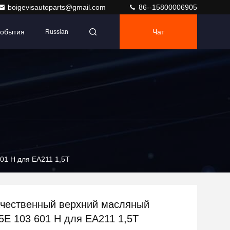
boigevisautoparts@gmail.com
86--15800006905
обытия
Чат
Russian
01 H для EA211 1,5T
чественный верхний масляный
5E 103 601 H для EA211 1,5T