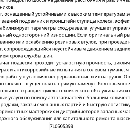
и, поездок по шоссе на дальние расстояния и различн
ников.
аг, оснащенный устойчивыми к высоким температурам 
 задний подрамник и кронштейн ступицы колеса, эффек
табилизирует параметры сход-развала, улучшает управ
ьный односторонний износ шин. Если оригинальный рыч
ванию или ослаблению резиновых втулок, при проезде 
зг, сопровождающийся неустойчивым движением задних
ием срока службы шин.
чаг подвески проходит усталостную прочность, циклич
рах и антикоррозийные испытания в солевом тумане, 
ую работу в условиях непрерывных высоких нагрузок. 
позволяют осуществлять прямую замену с болтовым кр
тельно сокращает циклы технического обслуживания и
ые услуги по поиску автозапчастей с большим количес
родажи, заказы смешанных партий и быструю логистику
оремонтных мастерских и дистрибьюторов запасных част
ажного обслуживания для капитального ремонта шасси
7L0505398