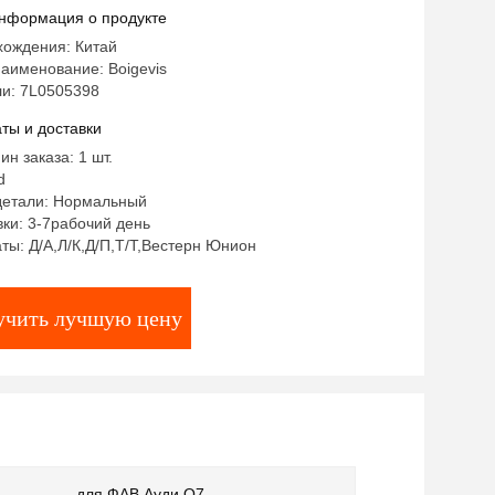
нформация о продукте
хождения: Китай
аименование: Boigevis
и: 7L0505398
ты и доставки
ин заказа: 1 шт.
d
детали: Нормальный
ки: 3-7рабочий день
ты: Д/А,Л/К,Д/П,Т/Т,Вестерн Юнион
учить лучшую цену
для ФАВ Ауди Q7