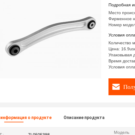
Подробная и
Место проис
Фирменное н
Номер модел
Условия опла
Количество м
Цена: 16.9us
Упаковывая 
Время достав
Условия опла
Пол
 информация о продукте
Описание продукта
Модель
.:
7L0505398