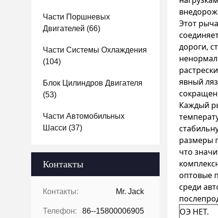
нагрузкам
внедорож
Части Поршневых
Этот рыч
Двигателей
(66)
соединяет
дороги, с
Части Системы Охлаждения
ненормал
(104)
растрески
явный ля
Блок Цилиндров Двигателя
сокращен
(53)
Каждый ры
температу
Части Автомобильных
стабильн
Шасси
(37)
размеры 
что значи
комплексн
Контакты
оптовые п
среди авт
Контакты:
Mr. Jack
послепрод
ОЭ НЕТ.
Телефон:
86--15800006905