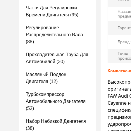
Части Для Регулировки
Назва
Времени Двигателя
(95)
предме
Регулирование
Гарант
Распределительного Вала
(88)
Бренд:
Точка
Прохладительная Труба Для
происх
Автомобилей
(30)
Комплексна
Масляный Поддон
Высокопр
Двигателя
(12)
оригинал
Турбокомпрессор
FAW Audi 
Автомобильного Двигателя
Cayenne н
(52)
специфик
прецизион
Набор Набивкой Двигателя
ударопро
(38)