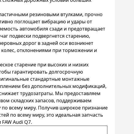
ых сложных дорожных условий больших
эластичными резиновыми втулками, прочно
тивно поглощает вибрацию и удары от
ляемость автомобиля сзади и предотвращает
аг подвески подвергнется старению,
неровных дорог в задней оси возникнет
 колес, отклонениями при торможении и
еское старение при высоких и низких
чтобы гарантировать долгосрочную
Оригинальные стандартные монтажные
еплением без дополнительных модификаций,
 снижает трудозатраты. Мы предоставляем
твом складских запасов, поддерживаем
 по всему миру. Получив широкое признание
ей по всему миру, это идеальная запчасть
 FAW Audi Q7.