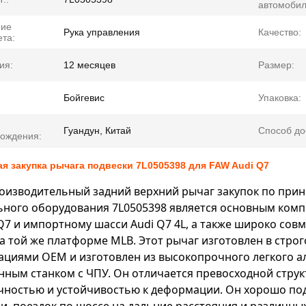
автомобил
ние
Рука управления
Качество:
та:
ия:
12 месяцев
Размер:
Бойгевис
Упаковка:
Гуандун, Китай
Способ до
ождения:
я закупка рычага подвески 7L0505398 для FAW Audi Q7
оизводительный задний верхний рычаг закупок по прин
ьного оборудования 7L0505398 является основным комп
Q7 и импортному шасси Audi Q7 4L, а также широко совм
а той же платформе MLB. Этот рычаг изготовлен в стро
ациями OEM и изготовлен из высокопрочного легкого а
ным станком с ЧПУ. Он отличается превосходной стру
чностью и устойчивостью к деформации. Он хорошо под