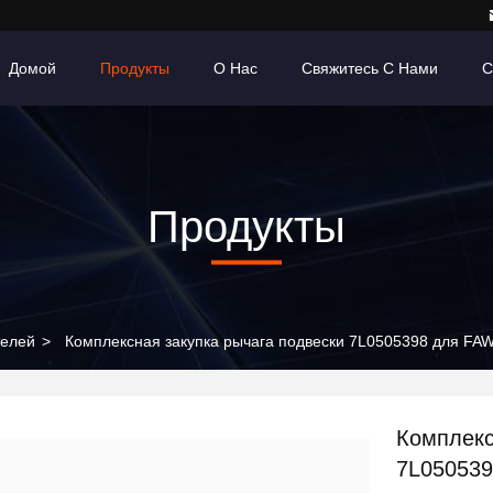
Домой
Продукты
О Нас
Свяжитесь С Нами
С
Продукты
телей
>
Комплексная закупка рычага подвески 7L0505398 для FAW
Комплекс
7L050539