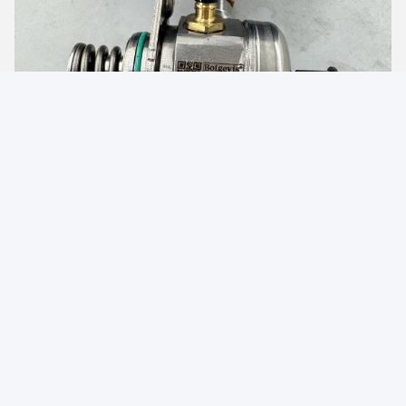
Photo
Video Call
Audio Call