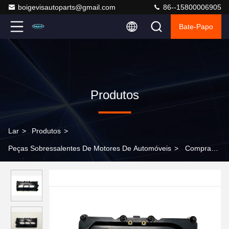
boigevisautoparts@gmail.com
86--15800006905
Bate-Papo
Produtos
Lar
>
Produtos
>
Peças Sobressalentes De Motores De Automóveis
>
Compra
completa de tampa de válvula 059103470AC para FAW-Audi Q7