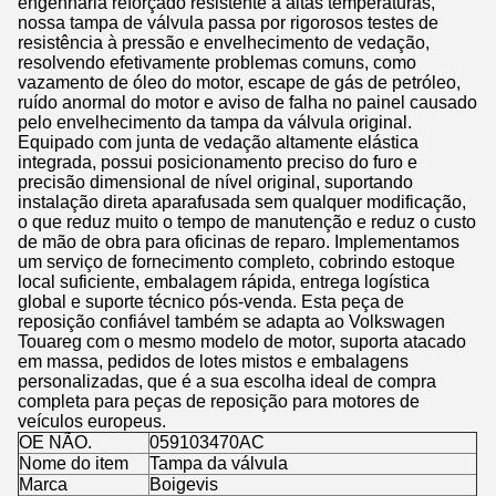
engenharia reforçado resistente a altas temperaturas,
nossa tampa de válvula passa por rigorosos testes de
resistência à pressão e envelhecimento de vedação,
resolvendo efetivamente problemas comuns, como
vazamento de óleo do motor, escape de gás de petróleo,
ruído anormal do motor e aviso de falha no painel causado
pelo envelhecimento da tampa da válvula original.
Equipado com junta de vedação altamente elástica
integrada, possui posicionamento preciso do furo e
precisão dimensional de nível original, suportando
instalação direta aparafusada sem qualquer modificação,
o que reduz muito o tempo de manutenção e reduz o custo
de mão de obra para oficinas de reparo. Implementamos
um serviço de fornecimento completo, cobrindo estoque
local suficiente, embalagem rápida, entrega logística
global e suporte técnico pós-venda. Esta peça de
reposição confiável também se adapta ao Volkswagen
Touareg com o mesmo modelo de motor, suporta atacado
em massa, pedidos de lotes mistos e embalagens
personalizadas, que é a sua escolha ideal de compra
completa para peças de reposição para motores de
veículos europeus.
OE NÃO.
059103470AC
Nome do item
Tampa da válvula
Marca
Boigevis