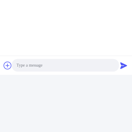
Enviar
produtos semelhantes
Photo
Auto Side Cover Motor Oil
Separador de óleo de
Video Call
Water Separator Motor
motor e água respirador
Auto Parts 03C103774
03C103464D para VW
Audio Call
Para 16V 1.6
Polo Jetta Nova LaVida