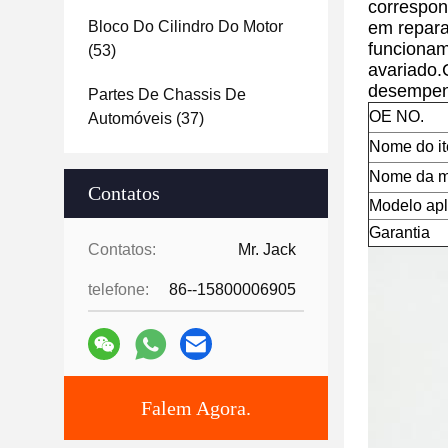
correspon
Bloco Do Cilindro Do Motor
em repara
funcionam
(53)
avariado.
desempenh
Partes De Chassis De
OE NO.
Automóveis
(37)
Nome do i
Nome da m
Contatos
Modelo apl
Garantia
Contatos:
Mr. Jack
telefone:
86--15800006905
Falem Agora.