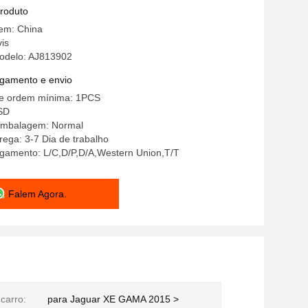
produto
gem: China
is
odelo: AJ813902
gamento e envio
e ordem mínima: 1PCS
SD
embalagem: Normal
ega: 3-7 Dia de trabalho
gamento: L/C,D/P,D/A,Western Union,T/T
Falem Agora.
carro:
para Jaguar XE GAMA 2015 >