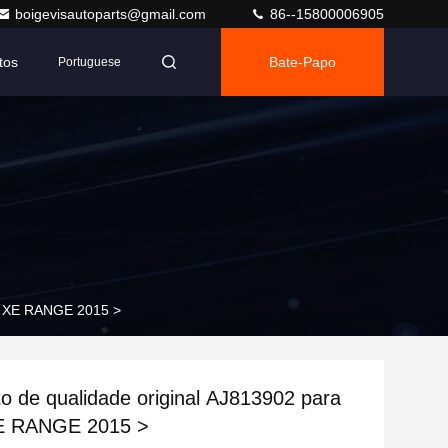
boigevisautoparts@gmail.com
86--15800006905
tos
Bate-Papo
Portuguese
ar XE RANGE 2015 >
o de qualidade original AJ813902 para
E RANGE 2015 >