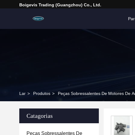
Boigevis Trading (guangzhou) Co., Ltd.
Par
Lar
>
Produtos
>
Peças Sobressalentes De Motores De A
Catagorias
Peças Sobressalentes De