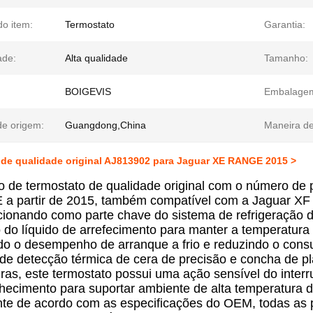
o item:
Termostato
Garantia:
ade:
Alta qualidade
Tamanho:
BOIGEVIS
Embalage
de origem:
Guangdong,China
Maneira de
 de qualidade original AJ813902 para Jaguar XE RANGE 2015 >
o de termostato de qualidade original com o número de
 a partir de 2015, também compatível com a Jaguar X
cionando como parte chave do sistema de refrigeração do
o do líquido de arrefecimento para manter a temperatura
o o desempenho de arranque a frio e reduzindo o con
de detecção térmica de cera de precisão e concha de plá
ras, este termostato possui uma ação sensível do interru
lhecimento para suportar ambiente de alta temperatura 
nte de acordo com as especificações do OEM, todas as p