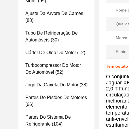
Motor
(95)
Nome d
Ajuste Da Árvore De Cames
(88)
Qualid
Tubo De Refrigeração De
Marca:
Automóveis
(30)
Ponto 
Cárter De Óleo Do Motor
(12)
Turbocompressor Do Motor
Termostato
Do Automóvel
(52)
O conjunt
Jaguar XE
Jogo Da Gaxeta Do Motor
(38)
2,0 T.Fun
circulaçã
Partes De Pistões De Motores
melhorand
(66)
elemento 
temperatu
Partes Do Sistema De
anti-enve
Refrigerante
(104)
estritame