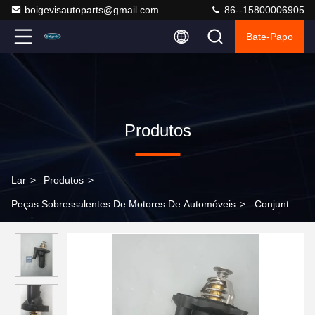
boigevisautoparts@gmail.com
86--15800006905
Bate-Papo
Produtos
Lar
>
Produtos
>
Peças Sobressalentes De Motores De Automóveis
>
Conjunto
de termostato de alta qualidade LR027158 para Range Rover
Evoque 2.0T