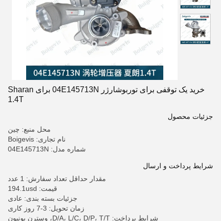
خرید یک توقفی برای توربوشارژر 04E145713N برای Sharan
1.4T
جزئیات محصول
محل منبع: چین
نام تجاری: Boigevis
شماره مدل: 04E145713N
شرایط پرداخت و ارسال
مقدار حداقل تعداد سفارش: 1 عدد
قیمت: 194.1usd
جزئیات بسته بندی: عادی
زمان تحویل: 3-7 روز کاری
شرایط پرداخت: D/A، L/C، D/P، T/T، وسترن یونیون