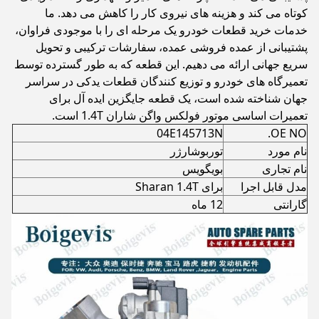
کوتاه می کند و هزینه های نیروی کار را کاهش می دهد. ما
خدمات خرید قطعات خودرو یک مرحله ای را با موجودی فراوان،
پشتیبانی از عمده فروشی عمده، سفارشات ترکیبی و تحویل
سریع جهانی ارائه می دهیم. این قطعه که به طور گسترده توسط
تعمیرگاه های خودرو و توزیع کنندگان قطعات یدکی در سراسر
جهان شناخته شده است، یک قطعه جایگزین ایده آل برای
تعمیرات اساسی موتور فولکس واگن شاران 1.4T است.
04E145713N
OE NO.
نام مورد
توربوشارژر
نام تجاری
بویگویس
مدل قابل اجرا
برای Sharan 1.4T
گارانتی
12 ماه