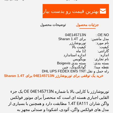
بهترین قیمت رو بدست بیار
جزئیات محصول
توضیحات محصول
04E145713N
OE NO.:
مدل ماشین:
برای Sharan 1.4T
نام مورد:
توربوشارژر
کیفیت:
کیفیت بالا
گارانتی:
12 ماه
اندازه:
اندازه استاندارد
نام تجاری:
بویگویس
بسته بندی:
بسته بندی Boigevis
نقطه مبدا:
گوانگدونگ، چین
راه حمل و نقل:
DHL UPS FEDEX EMS TNT
خرید یک توقفی برای توربوشارژر 04E145713N برای Sharan 1.4T
توربوشارژر با کارایی بالا با شماره OE 04E145713N یک جزء
القایی اجباری هسته ای است که منحصراً برای موتور فولکس
واگن شاران 1.4T EA111 مطابقت دارد و همچنین با بسیاری از
مدل های فولکس واگن، آئودی، اشکودا و صندلی مجهز به