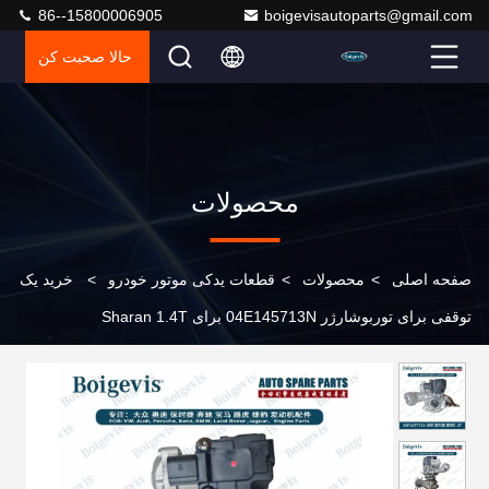
86--15800006905
boigevisautoparts@gmail.com
حالا صحبت کن
محصولات
صفحه اصلی
>
محصولات
>
قطعات یدکی موتور خودرو
>
خرید یک
توقفی برای توربوشارژر 04E145713N برای Sharan 1.4T