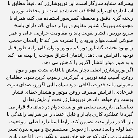
پیشرانه مشابه سازگار است. این توربوشارژر که دقیقاً مطابق با
استانداردهای تولید OEM ساخته شده است، از محفظه توربین
ریخته گری دقیق و محفظه کمپرسور استفاده می کند، همراه با
مجموعه بلبرینگ شناور مقاوم در برابر دمای بالا، دارای پاسخ
سریع توربین، فشار تقویت پایدار، مقاومت حرارتی عالی و عمر
طولانی است. هوای ورودی را فشرده می کند تا راندمان حجمی
را بهبود بخشد، گشتاور دور کم موتور و توان کلی را به طور قابل
توجهی افزایش می دهد، راندمان احتراق سوخت را بهینه می کند
و به طور موثر انتشار اگزوز را کاهش می دهد.
اگر توربوشارژر اصلی دچار سایش یاتاقان، نشت مهر و موم
روغن، آسیب تیغه توربین یا گیرکردن رسوب کربن شود، خطاهای
معمولی مانند قدرت ناکافی، دود سیاه یا آبی اگزوز، صدای سوت
غیرعادی، افزایش مصرف روغن موتور و هشدار خطای فشار
بوست رخ خواهد داد. هر توربوشارژر تحت آزمایش تعادل
دینامیکی، بازرسی سفتی هوا و تست دوام در دمای بالا قرار می
گیرد تا عملکرد کاری پایدار و قابل اعتماد را در شرایط رانندگی با
بار بالا در دراز مدت تضمین کند. رابط استاندارد اصلی، موقعیت
خط لوله و ابعاد نصب، از تعویض مستقیم پیچ و مهره بدون تغییر
پشتیبانی می کند، که چرخه های تعمیر و نگهداری را تا حد زیادی