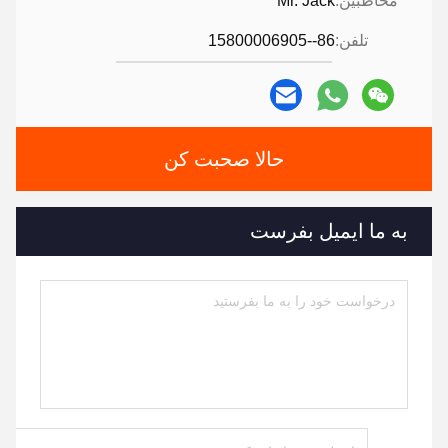
مخاطبین:
Mr. Jack
تلفن:
86--15800006905
حالا صحبت کن
به ما ایمیل بفرست