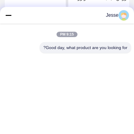
قطعات اتوماتیک
03C103464D برای VW
03C103774 برای 16V 1.6
Polo Jetta جدید LaVida
Jesse
بهترین قیمت رو بدست
بهترین قیمت رو بدست
Bora
بیار
بیار
9:15 PM
Good day, what product are you looking for?
Boigevis Trading (guangzhou) Co., Ltd.
boigevisautoparts@gmail.com
86--15800006905
A012، Liyuan Plaza، Yongfu Road، منطقه Yuexiu، شهر
گوانگژو، استان گوانگدونگ، چین