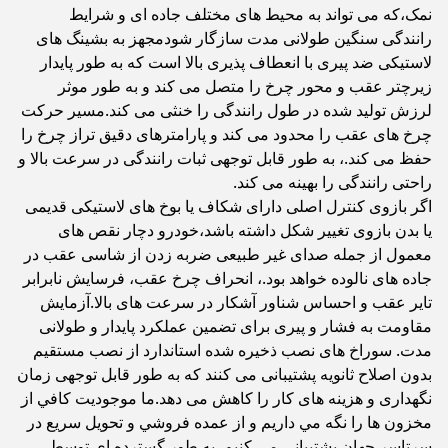
نمک،که می تواند به محیط های مختلف جاده ای و شرایط
رانندگی سنگین طولانی مدت سازگار شودمجهز به بشینگ های
لاستیکی ضد پیری با انعطاف پذیری بالا است که به طور پایدار
زیرچتر عقب و محور چرخ را متصل می کند و به طور موثر
لرزش تولید شده در طول رانندگی را خنثی می کند.مسیر حرکت
چرخ های عقب را محدود می کند و پارامترهای دقیق تراز چرخ را
حفظ می کند.، به طور قابل توجهی ثبات رانندگی در سرعت بالا و
راحتی رانندگی را بهینه می کند.
اگر بازوی کنترل اصلی دارای شکاف یا بوخ های لاستیکی قدیمی
یا بدن بازوی تغییر شکل داشته باشد،خودرو دچار نقص های
معمول از جمله صدای غیر طبیعی ضربه زدن از شاسی عقب در
جاده های نالوده خواهد بود.، انحراف چرخ عقب، فرسایش نابرابر
تایر عقب و احساس شناور آشکار در سرعت های بالا.آزمایش
مقاومت به فشار و پیری برای تضمین عملکرد پایدار و طولانی
مدت. سوراخ های نصب ذخیره شده استاندارد از نصب مستقیم
بدون اصلاح ثانویه پشتیبانی می کنند که به طور قابل توجهی زمان
نگهداری و هزینه های کار را کاهش می دهد.ما موجوديت کافي از
مخزون ها را نگه مي داريم و از عمده فروشي و تحویل سريع در
سرتاسر جهان پشتیبانی مي کنيم. به طور گسترده ای توسط