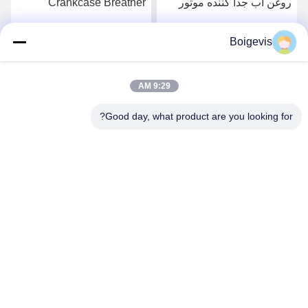
روغن آب جدا کننده موتور
Crankcase Breather
قطعات اتوماتیک
03C103464D برای VW
03C103774 برای 16V 1.6
Polo Jetta جدید LaVida
Boigevis
بهترین قیمت رو بدست
بهترین قیمت رو بدست
Bora
بیار
بیار
9:29 AM
Good day, what product are you looking for?
Boigevis Trading (guangzhou) Co., Ltd.
boigevisautoparts@gmail.com
86--15800006905
A012، Liyuan Plaza، Yongfu Road، منطقه Yuexiu، شهر
گوانگژو، استان گوانگدونگ، چین