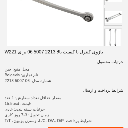
بازوی کنترل با کیفیت بالا 2213 5007 06 برای W221
جزئیات محصول
محل منبع: چین
نام تجاری: Boigevis
شماره مدل: 06 5007 2213
شرایط پرداخت و ارسال
مقدار حداقل تعداد سفارش: 1 عدد
قیمت: 15.5usd
جزئیات بسته بندی: عادی
زمان تحویل: 3-7 روز کاری
شرایط پرداخت: L/C، D/A، D/P، وسترن یونیون، T/T