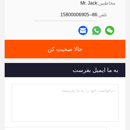
مخاطبین:
Mr. Jack
تلفن:
86--15800006905
حالا صحبت کن
به ما ایمیل بفرست