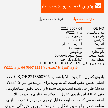
بهترین قیمت رو بدست بیار
جزئیات محصول
توضیحات محصول
06 5007 2213
OE NO.:
مدل ماشین:
برای W221
نام مورد:
بازوی کنترل
گارانتی:
12 ماه
اندازه:
اندازه استاندارد
کیفیت:
کیفیت بالا
نام تجاری:
بویگویس
بسته بندی:
بسته بندی Boigevis
نقطه مبدا:
گوانگدونگ، چین
راه حمل و نقل:
DHL UPS FEDEX EMS TNT
بازوی کنترل با کیفیت بالا 2213 5007 06 برای W221
بازوی کنترل با کیفیت بالا با شماره OE 2213500706 یک قطعه
اصلی تعلیق عقب است که به ویژه برای مرسدس بنز W221 S-
Class طراحی شده است.تولید شده با رعایت دقیق استانداردهای
فنی OEM، این بازوی کنترل از فولاد ساختاری با قدرت بالا
استفاده می کند، با مقاومت قابل توجهی در برابر فشرده سازی،
مقاومت در برابر تغییر شکل و مقاومت در برابر خوردگی اسپری