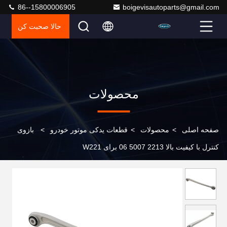
86--15800006905
boigevisautoparts@gmail.com
حالا صحبت کن
محصولات
صفحه اصلی
>
محصولات
>
قطعات یدکی موتور خودرو
>
بازوی
کنترل با کیفیت بالا 2213 5007 06 برای W221