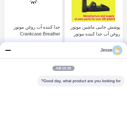
پوشش جانبی ماشین موتور
جدا کننده آب روغن موتور
روغن آب جدا کننده موتور
Crankcase Breather
قطعات اتوماتیک
03C103464D برای VW
03C103774 برای 16V 1.6
Polo Jetta جدید LaVida
Jesse
بهترین قیمت رو بدست
بهترین قیمت رو بدست
Bora
بیار
بیار
10:38 AM
Good day, what product are you looking for?
Boigevis Trading (guangzhou) Co., Ltd.
boigevisautoparts@gmail.com
86--15800006905