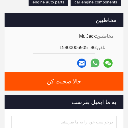
engine auto parts
car engine components
مخاطبین
مخاطبین:
Mr. Jack
تلفن:
86--15800006905
حالا صحبت کن
به ما ایمیل بفرست