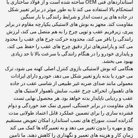
استانداردهای فنی OEM ساخته شده است و از فولاد ساختاری با
استحکام بالا استفاده می کند تا به طور موثر در برابر تغییر شکل
در جاده های پر دست انداز و شرایط رانندگی با بار سنگین
مقاومت کند. مجهز به بوش های لاستیکی یکپارچه مقاوم در برابر
پیری، زیرفریم عقب و توپی چرخ را به هم متصل می کند، لرزش
رانندگی را بافر می کند، محدوده حرکت چرخ های عقب را محدود
می کند و پارامترهای تراز دقیق چرخ های عقب را حفظ می کند،
و پایداری خودرو را در هنگام رانندگی با سرعت بالا تا حد زیادی
بهبود می بخشد.
هنگامی که بوش لاستیکی بازوی کنترل اصلی کهنه می شود، ترک
می خورد یا بدنه بازو تغییر شکل می دهد، خودرو دارای ایرادات
معمولی مانند صدای ضربه غیر طبیعی از شاسی عقب در جاده
های ناهموار، انحراف چرخ عقب، سایش ناهموار لاستیک های
عقب و ردیابی ناپایدار بدنه خواهد بود. هر محصول نهایی تست
های مقاومت در برابر خستگی، اسپری نمک ضد خوردگی و دوام
فشرده سازی را برای تضمین عملکرد قابل اعتماد طولانی مدت
گذرانده است. سوراخ های نصب استاندارد امکان تعویض مستقیم
پیچ و مهره را بدون تغییر می دهد و به تعمیرگاه ها کمک می کند
زمان کار و هزینه های تعمیر و نگهداری را کاهش دهند. ما تامین