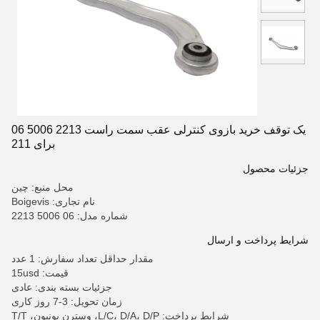
یک توقف خرید بازوی کنترلی عقب سمت راست 2213 5006 06
برای 211
جزئیات محصول
محل منبع: چین
نام تجاری: Boigevis
شماره مدل: 06 5006 2213
شرایط پرداخت و ارسال
مقدار حداقل تعداد سفارش: 1 عدد
قیمت: 15usd
جزئیات بسته بندی: عادی
زمان تحویل: 3-7 روز کاری
شرایط پرداخت: L/C، D/A، D/P، وسترن یونیون، T/T