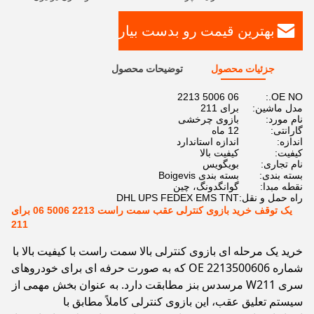
بهترین قیمت رو بدست بیار
جزئیات محصول
توضیحات محصول
06 5006 2213
OE NO.:
مدل ماشین:
برای 211
نام مورد:
بازوی چرخشی
گارانتی:
12 ماه
اندازه:
اندازه استاندارد
کیفیت:
کیفیت بالا
نام تجاری:
بویگویس
بسته بندی:
بسته بندی Boigevis
نقطه مبدا:
گوانگدونگ، چین
راه حمل و نقل:
DHL UPS FEDEX EMS TNT
یک توقف خرید بازوی کنترلی عقب سمت راست 2213 5006 06 برای
211
خرید یک مرحله ای بازوی کنترلی بالا سمت راست با کیفیت بالا با
شماره OE 2213500606 که به صورت حرفه ای برای خودروهای
سری W211 مرسدس بنز مطابقت دارد. به عنوان بخش مهمی از
سیستم تعلیق عقب، این بازوی کنترلی کاملاً مطابق با