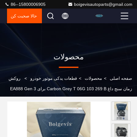
86--15800006905
boigevisautoparts@gmail.com
حالا صحبت کن
محصولات
صفحه اصلی
>
محصولات
>
قطعات یدکی موتور خودرو
>
روکش
زمان سنج داغ Carbon Grey T 06G 103 269 B برای EA888 Gen 3