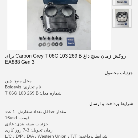
روکش زمان سنج داغ Carbon Grey T 06G 103 269 B برای
EA888 Gen 3
جزئیات محصول
محل منبع: چین
نام تجاری: Boigevis
شماره مدل: T 06G 103 269 B
شرایط پرداخت و ارسال
مقدار حداقل تعداد سفارش: 1 عدد
قیمت: 16usd
جزئیات بسته بندی: عادی
زمان تحویل: 3-7 روز کاری
شرایط پرداخت: L/C ، D/P ، D/A ، Western Union ، T/T