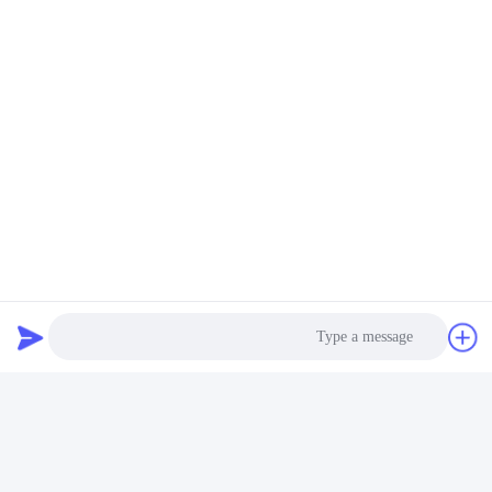
Tags:
لوازم جانبی موتور خودرو,اجزای موتور خودرو,قطعات خودرو
موتور
engine auto parts
car engine components
Photo