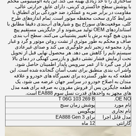
ساختاری را تا حد زیادی بهینه می کند. این پایه آلومینیومی محکم
با پوشش سطح خاکستری کربنی، دارای عایق حرارتی عالی،
مقاومت در برابر ضربه و عملکرد ضد خوردگی برای انطباق با
شرایط کاری سخت محفظه موتور است. تمام اندازه‌های طرح
کلی، موقعیت‌های سوراخ پیچ و شیارهای آب‌بندی دقیقاً مطابق با
استانداردهای OEM تولید می‌شوند و از جایگزینی مستقیم پیچ
بدون هیچ گونه برش یا تغییر پشتیبانی می‌کنند. سطح آب بندی
صاف و محکم به طور موثری از نشت روغن موتور و گرد و غبار
وارد مجموعه زنجیر تایم جلوگیری می کند و صدای غیرعادی
سیستم تایم را کاهش می دهد. هر محصول نهایی قبل از تحویل
تحت آزمایش فشار نشتی دقیق و بازرسی کهنگی در دمای بالا
قرار می گیرد تا از عمر سرویس پایدار اطمینان حاصل شود.
واشر آب بندی منطبق برای نصب آسان گنجانده شده است. این
قطعه که به طور گسترده برای تعمیرگاه های خودرو و علاقه
مندان به اصلاح خودرو در سراسر جهان عرضه می شود، یک
قطعه جایگزین پس از فروش مقرون به صرفه برای همه مدل
های مجهز به واحدهای قدرت نسل سوم EA888 است.
T 06G 103 269 B
OE NO.
نام مورد
پوشش زمان سنج
نام تجاری
بویگویس
مدل قابل اجرا
برای EA888 Gen 3
گارانتی
12 ماه