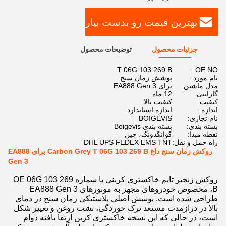
بهترین قیمت رو بدست بیار
جزئیات محصول
توضیحات محصول
T 06G 103 269 B
OE NO.:
نام مورد:
پوشش زمان سنج
مدل ماشین:
برای EA888 Gen 3
گارانتی:
12 ماه
کیفیت:
کیفیت بالا
اندازه:
اندازه استاندارد
نام تجاری:
BOIGEVIS
بسته بندی:
بسته بندی Boigevis
نقطه مبدا:
گوانگدونگ، چین
راه حمل و نقل:
DHL UPS FEDEX EMS TNT
روکش زمان سنج داغ Carbon Grey T 06G 103 269 B برای EA888
Gen 3
روکش زنجیر تایم خاکستری کربنی با شماره OE 06G 103 269
B، مخصوص خودروهای مجهز به موتورهای EA888 Gen 3
طراحی شده است. پوشش اصلی پلاستیکی زمان سنج در دمای
بالا در درازمدت مستعد ترک خوردگی، نشت روغن و تغییر شکل
است، در حالی که این نسخه خاکستری کربن ارتقا یافته دوام