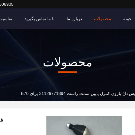
006905
خونه
محصولات
درباره ما
با ما تماس بگیرید
مناسبت 
محصولات
داغ بازوی کنترل پایین سمت راست 31126771894 برای E70
فر