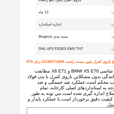
ی:
12 ماه
ه:
اندازه استاندارد
ی:
بسته بندی Boigevis
ل:
DHL UPS FEDEX EMS TNT
وی کنترل پایین سمت راست 31126771894 برای E70
بازو کنترل پایین سمت راست جلو با شماره OE 31126771894 با مدل های شاسی BMW X5 E70 و X6 E71 مطابقت
دگی بدون مشکلاین بازوی کنترل با بدن فولاد
توپ محکم است.عملکرد ضد خستگی و ضد
وجه به استانداردهای اصلی کارخانه، تمام
اح اندازه گیری شده است.مي تونه به طور
فیت دقیق برخوردار است.با عملکرد پایدار و
یل.