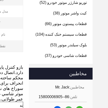
توربو شارژر موتور خودرو
(52)
مدل م
کیت واشر موتور
(38)
ک
قطعات پیستون موتور
(66)
قطعات سیستم خنک کننده
(104)
نام 
بلوک سیلندر موتور
(53)
نقطه
قطعات شاسی خودرو
(37)
دارد.اتصال د
مخاطبین
محکم ساخته 
انحراف برای م
مخاطبین:
Mr. Jack
سوراخ های نص
موثر شاسي غي
تلفن:
86--15800006905
عمر طولانی، 
نه