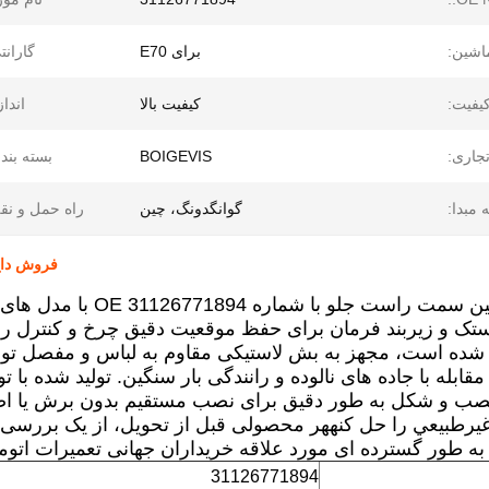
اشین:
برای E70
گارانت
یفیت:
کیفیت بالا
انداز
تجاری:
BOIGEVIS
بسته بند
 مبدا:
گوانگدونگ، چین
راه حمل و نق
فروش داغ باز
ستک و زیربند فرمان برای حفظ موقعیت دقیق چرخ و کنترل رانن
شده است، مجهز به بش لاستیکی مقاوم به لباس و مفصل 
قابله با جاده های نالوده و رانندگی بار سنگین. تولید شده با ت
ب و شکل به طور دقیق برای نصب مستقیم بدون برش یا اصل
رطبيعي را حل کنههر محصولی قبل از تحویل، از یک بررسی کی
به طور گسترده ای مورد علاقه خریداران جهانی تعمیرات اتومب
31126771894