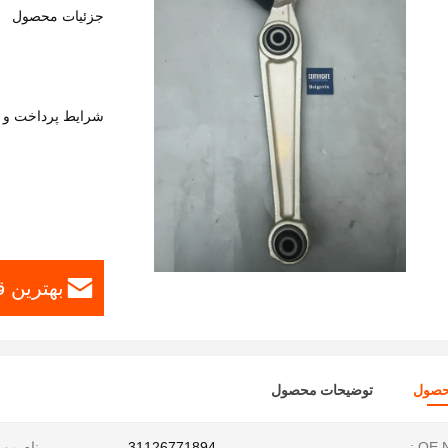
جزئیات محصول
شرایط پرداخت و 
بهترین 
حصول
توضیحات محصول
OE N
31126771894
نام مور