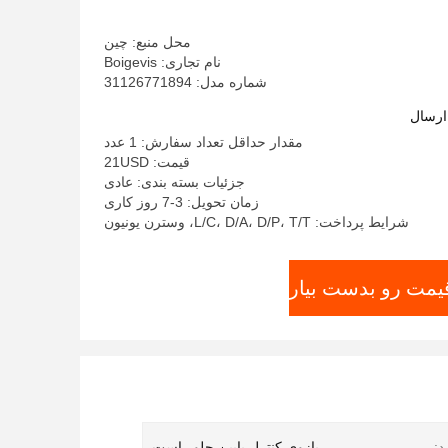
محل منبع: چین
نام تجاری: Boigevis
شماره مدل: 31126771894
ارسال
مقدار حداقل تعداد سفارش: 1 عدد
قیمت: 21USD
جزئیات بسته بندی: عادی
زمان تحویل: 3-7 روز کاری
شرایط پرداخت: L/C، D/A، D/P، T/T، وسترن یونیون
قیمت رو بدست بیار
د:
بازوی کنترل پایین جلو راست