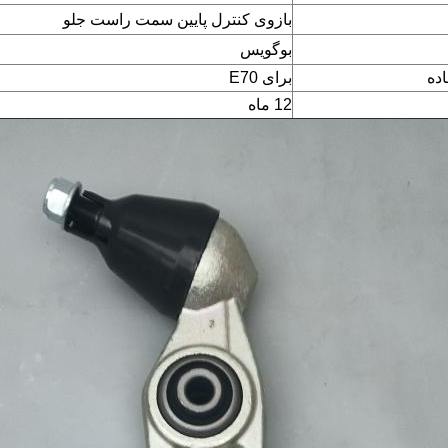
بازوی کنترل پایین سمت راست جلو
بوگویس
ده
برای E70
12 ماه