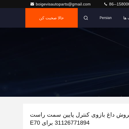
boigevisautoparts@gmail.com
86--15800
ها
حالا صحبت کن
Persian
وش داغ بازوی کنترل پایین سمت راست
31126771894 برای E70