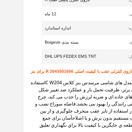
ی:
12 ماه
ه:
اندازه استاندارد
ی:
بسته بندی Boigevis
ل:
DHL UPS FEDEX EMS TNT
ازوی کنترلی عقب با کیفیت اصلی R 2043501606 برای بنز
دست کنترل سمت راست پایین عقب با شماره OE 2043501606 کاملا مناسب برای مدل های شاسی مرسدس بنز کلاس C W204استفاده
تی برتر، ظرفیت تحمل بار و عملکرد ضد تغییر شکل
 های جاده ای و ضربه لرزش را جذب می کند، چرخ
تی رانندگی را بهبود می بخشد.فاصله سوراخ نصب و
از استفاده از تایر عقب منحرف جلوگیری و از بین
مستقیم بدون برش و یا اصلاحآسان برای جمع
 ي جایگزین با کيفيت بالا براي نگهداري تعليق