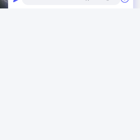
Photo
Video Call
Audio Call