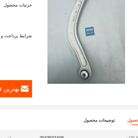
جزئیات محصول
شرایط پرداخت و 
بهترین 
حصول
توضیحات محصول
OE N
2043501606
نام مور