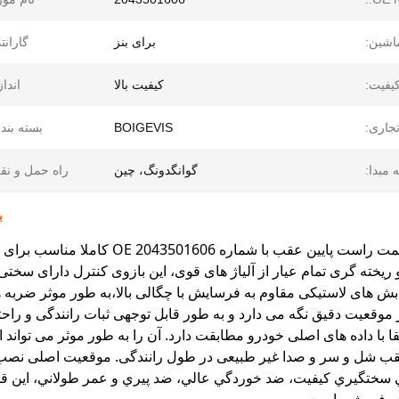
اشین:
برای بنز
گارانت
یفیت:
کیفیت بالا
انداز
تجاری:
BOIGEVIS
بسته بند
 مبدا:
گوانگدونگ، چین
راه حمل و نق
ب
و ریخته گری تمام عیار از آلیاژ های قوی، این بازوی کنترل دارای سخ
بش های لاستیکی مقاوم به فرسایش با چگالی بالا،به طور موثر ضربه
موقعیت دقیق نگه می دارد و به طور قابل توجهی ثبات رانندگی و راح
ا با داده های اصلی خودرو مطابقت دارد. آن را به طور موثر می تواند 
 شل و سر و صدا غیر طبیعی در طول رانندگی. موقعیت اصلی نصب 
 سختگيري کيفيت، ضد خوردگي عالي، ضد پيري و عمر طولاني، اين قطعه