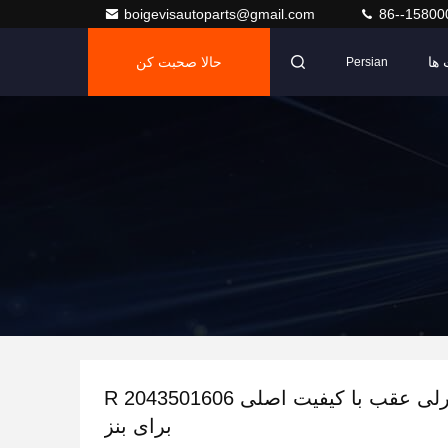
boigevisautoparts@gmail.com
86--15800
ها
حالا صحبت کن
Persian
بازوی کنترلی عقب با کیفیت اصلی R 2043501606
برای بنز