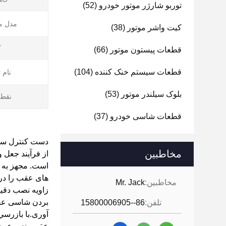
توربو شارژر موتور خودرو
(52)
مدل م
کیت واشر موتور
(38)
ک
قطعات پیستون موتور
(66)
قطعات سیستم خنک کننده
(104)
نام 
بلوک سیلندر موتور
(53)
نقطه
قطعات شاسی خودرو
(37)
از فرآیند جعل 
مخاطبین
است. مجهز به 
های عقب را در 
مخاطبین:
Mr. Jack
زاویه نصب دقیق
بردن شاسی عقب
تلفن:
86--15800006905
آوری.با بازرسي