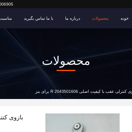
006905
خونه
محصولات
درباره ما
با ما تماس بگیرید
مناسبت 
محصولات
 کنترلی عقب با کیفیت اصلی R 2043501606 برای بنز