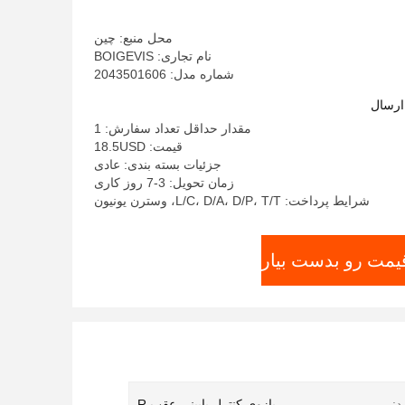
محل منبع: چین
نام تجاری: BOIGEVIS
شماره مدل: 2043501606
ارسال
مقدار حداقل تعداد سفارش: 1
قیمت: 18.5USD
جزئیات بسته بندی: عادی
زمان تحویل: 3-7 روز کاری
شرایط پرداخت: L/C، D/A، D/P، T/T، وسترن یونیون
قیمت رو بدست بیار
د:
بازوی کنترل پایینی عقب R