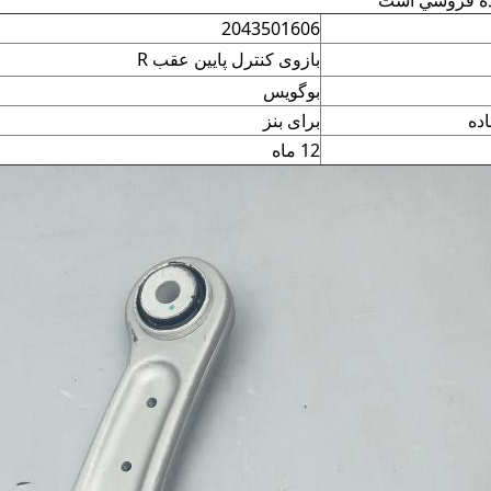
ده فروشي است
2043501606
بازوی کنترل پایین عقب R
بوگویس
ده
برای بنز
12 ماه