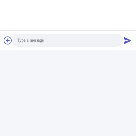
Photo
Video Call
Audio Call