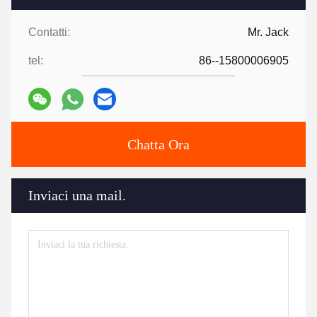
Contatti:
Mr. Jack
tel:
86--15800006905
Chatta Ora
Inviaci una mail.