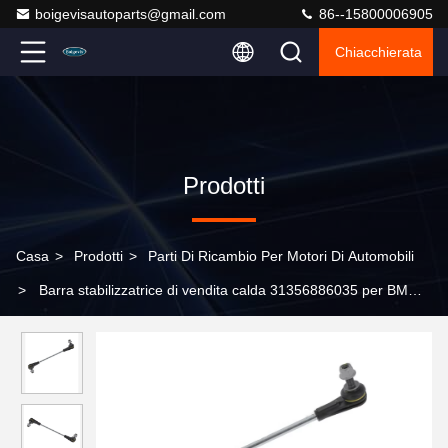
boigevisautoparts@gmail.com
86--15800006905
Chiacchierata
Prodotti
Casa
>
Prodotti
>
Parti Di Ricambio Per Motori Di Automobili
>
Barra stabilizzatrice di vendita calda 31356886035 per BMW
G02 G08