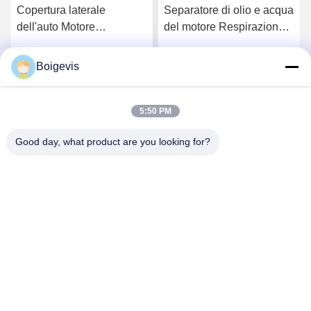
Copertura laterale
Separatore di olio e acqua
dell'auto Motore
del motore Respirazione
separatore di olio e acqua
del carter 03C103464D
Motore parti auto
Per VW Polo Jetta Nuova
Boigevis
Chatta Ora
Chatta Ora
03C103774 Per 16V 1.6
LaVida Bora
5:50 PM
Good day, what product are you looking for?
Boigevis Trading (guangzhou) Co., Ltd.
boigevisautoparts@gmail.com
86--15800006905
A012, Liyuan Plaza, Yongfu Road, distretto di Yuexiu, città
di Guangzhou, provincia di Guangdong, Cina