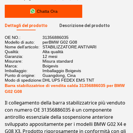
Chatta Ora
Dettagli del prodotto
Descrizione del prodotto
OE NO.:
31356886035
Modello di auto:
perBMW G02 G08
Nome dell'articolo:
STABILIZZATORE ANTIVARI
Qualità:
Alta qualità
Garanzia:
12 mesi
Misurare:
Misura standard
Marca:
Boigevis
Imballaggio:
Imballaggio Boigevis
Punto di origine:
Guangdong, Cina
Modo di spedizione:
DHL UPS FEDEX EMS TNT
Barra stabilizzatrice di vendita calda 31356886035 per BMW
G02 G08
Il collegamento della barra stabilizzatrice più venduto
con numero OE 31356886035 è un componente
antirollio essenziale della sospensione anteriore
sviluppato appositamente per i modelli BMW G02 X4 e
G08 X3. Prodotto rigorosamente in conformità con gli