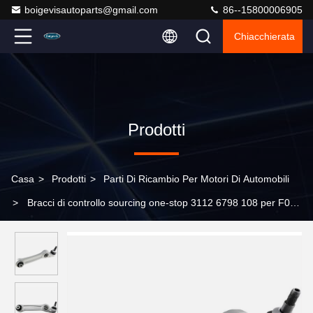
boigevisautoparts@gmail.com
86--15800006905
Chiacchierata
Prodotti
Casa
>
Prodotti
>
Parti Di Ricambio Per Motori Di Automobili
>
Bracci di controllo sourcing one-stop 3112 6798 108 per F02
F07 F01