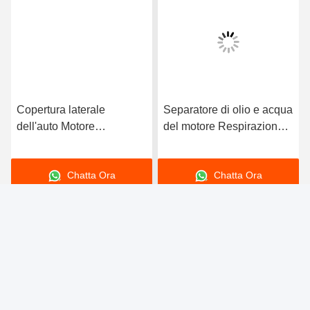
Tags:
accessori per motori di automobili
componenti del motore di un'auto
Ricambi auto del motore
Contatti
Contatti:
Mr. Jack
tel:
86--15800006905