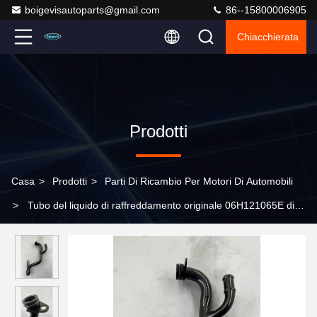
boigevisautoparts@gmail.com
86--15800006905
Chiacchierata
Prodotti
Casa
>
Prodotti
>
Parti Di Ricambio Per Motori Di Automobili
>
Tubo del liquido di raffreddamento originale 06H121065E di
qualità originale per A6