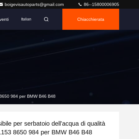
boigevisautoparts@gmail.com
86--15800006905
venti
Chiacchierata
Italian
153 8650 984 per BMW B46 B48
ibile per serbatoio dell'acqua di qualità
e 1153 8650 984 per BMW B46 B48