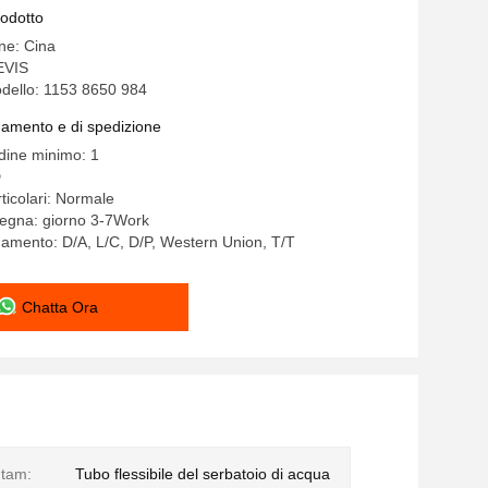
rodotto
ine: Cina
EVIS
dello: 1153 8650 984
gamento e di spedizione
rdine minimo: 1
D
ticolari: Normale
segna: giorno 3-7Work
gamento: D/A, L/C, D/P, Western Union, T/T
Chatta Ora
Itam:
Tubo flessibile del serbatoio di acqua