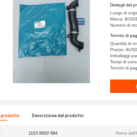
Dettagli del p
Luogo di orig
Marca: BOIG
Numero di mo
Termini di pa
Quantità di o
Prezzo: 8US
Imballaggi par
Tempi di con
Termini di pa
l prodotto
Descrizione del prodotto
:
1153 8650 984
Nome dell'