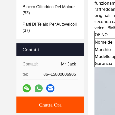
funzioname
Blocco Cilindrico Del Motore
raffreddam
(53)
originali i
seconda ca
Parti Di Telaio Per Autoveicoli
veicoli B
(37)
OE NO.
Nome dell'
Contatti
Marchio
Modello ap
Garanzia
Contatti:
Mr. Jack
tel:
86--15800006905
Chatta Ora