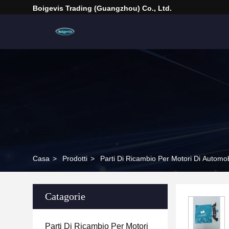
Boigevis Trading (guangzhou) Co., Ltd.
Casa
>
Prodotti
>
Parti Di Ricambio Per Motori Di Automob
Catagorie
Parti Di Ricambio Per Motori