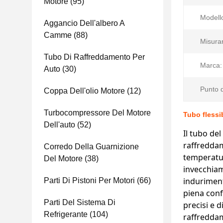
Motore
(95)
Modello
Aggancio Dell'albero A
Camme
(88)
Misura
Tubo Di Raffreddamento Per
Marca:
Auto
(30)
Punto d
Coppa Dell'olio Motore
(12)
Turbocompressore Del Motore
Tubo flessi
Dell'auto
(52)
Il tubo de
raffreddam
Corredo Della Guarnizione
temperatur
Del Motore
(38)
invecchiam
induriment
Parti Di Pistoni Per Motori
(66)
piena conf
Parti Del Sistema Di
precisi e d
Refrigerante
(104)
raffreddam