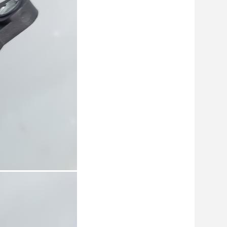
Boigevis
4:25 AM
Good day, what product are you looking 
for?