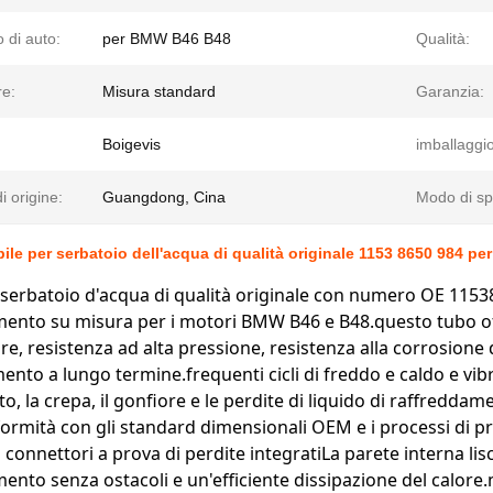
 di auto:
per BMW B46 B48
Qualità:
re:
Misura standard
Garanzia:
Boigevis
imballaggio
i origine:
Guangdong, Cina
Modo di sp
bile per serbatoio dell'acqua di qualità originale 1153 8650 984 
l serbatoio d'acqua di qualità originale con numero OE 115
ento su misura per i motori BMW B46 e B48.questo tubo offr
e, resistenza ad alta pressione, resistenza alla corrosione d
ento a lungo termine.frequenti cicli di freddo e caldo e vi
o, la crepa, il gonfiore e le perdite di liquido di raffredda
ormità con gli standard dimensionali OEM e i processi di p
i connettori a prova di perdite integratiLa parete interna lis
ento senza ostacoli e un'efficiente dissipazione del calo