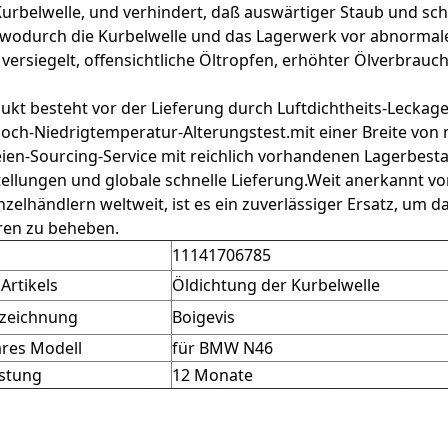
urbelwelle, und verhindert, daß auswärtiger Staub und sc
 wodurch die Kurbelwelle und das Lagerwerk vor abnormal
 versiegelt, offensichtliche Öltropfen, erhöhter Ölverbr
ukt besteht vor der Lieferung durch Luftdichtheits-Lecka
och-Niedrigtemperatur-Alterungstest.mit einer Breite von
ien-Sourcing-Service mit reichlich vorhandenen Lagerbest
tellungen und globale schnelle Lieferung.Weit anerkannt
nzelhändlern weltweit, ist es ein zuverlässiger Ersatz, um 
en zu beheben.
11141706785
Artikels
Öldichtung der Kurbelwelle
zeichnung
Boigevis
res Modell
für BMW N46
stung
12 Monate