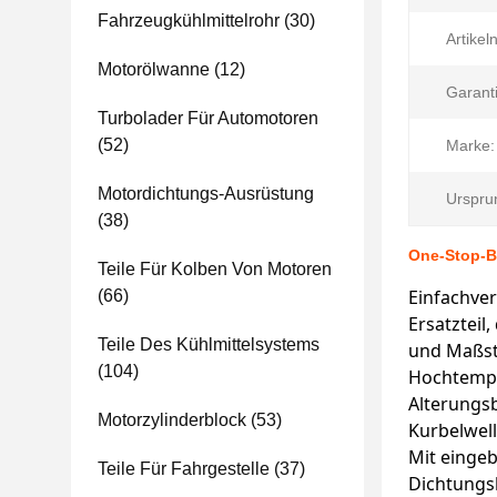
Fahrzeugkühlmittelrohr
(30)
Artike
Motorölwanne
(12)
Garanti
Turbolader Für Automotoren
(52)
Marke:
Motordichtungs-Ausrüstung
Urspru
(38)
One-Stop-B
Teile Für Kolben Von Motoren
Einfachve
(66)
Ersatzteil
Teile Des Kühlmittelsystems
und Maßst
(104)
Hochtempe
Alterungs
Motorzylinderblock
(53)
Kurbelwell
Mit eingeb
Teile Für Fahrgestelle
(37)
Dichtungsl