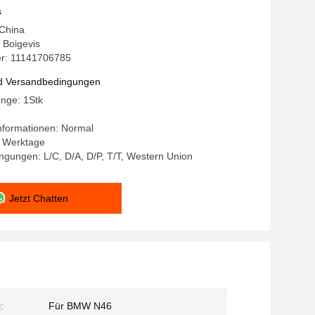
s
 China
Boigevis
r: 11141706785
d Versandbedingungen
enge: 1Stk
nformationen: Normal
-7 Werktage
gungen: L/C, D/A, D/P, T/T, Western Union
Jetzt Chatten
:
Für BMW N46