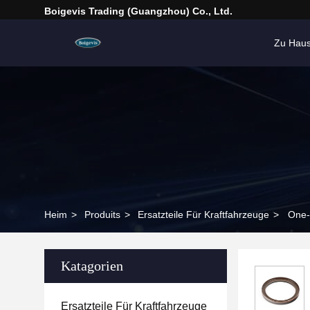
Boigevis Trading (guangzhou) Co., Ltd.
Zu Hau
Heim
>
Produits
>
Ersatzteile Für Kraftfahrzeuge
>
One-
Katagorien
Ersatzteile Für Kraftfahrzeuge