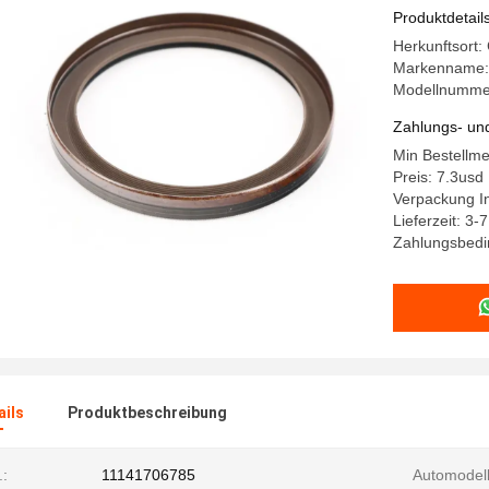
Produktdetail
Herkunftsort:
Markenname: 
Modellnumme
Zahlungs- un
Min Bestellm
Preis: 7.3usd
Verpackung I
Lieferzeit: 3
Zahlungsbedin
ails
Produktbeschreibung
:
11141706785
Automodell