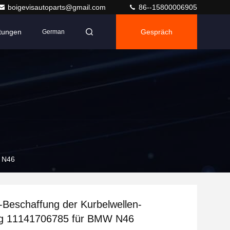
boigevisautoparts@gmail.com
86--15800006905
ltungen
Gespräch
German
W N46
Beschaffung der Kurbelwellen-
ng 11141706785 für BMW N46