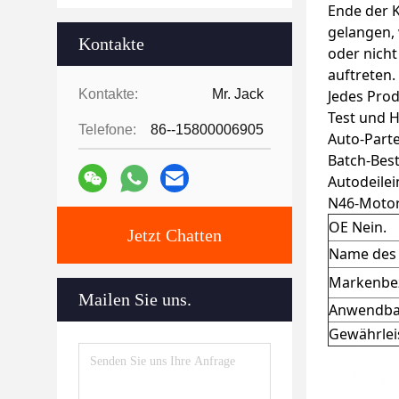
Ende der K
gelangen,
Kontakte
oder nicht
auftreten.
Kontakte:
Mr. Jack
Jedes Prod
Test und H
Telefone:
86--15800006905
Auto-Parte
Batch-Bes
Autodeilei
N46-Motor
OE Nein.
Jetzt Chatten
Name des 
Markenbe
Mailen Sie uns.
Anwendba
Gewährlei