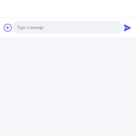
Photo
Video Call
Audio Call