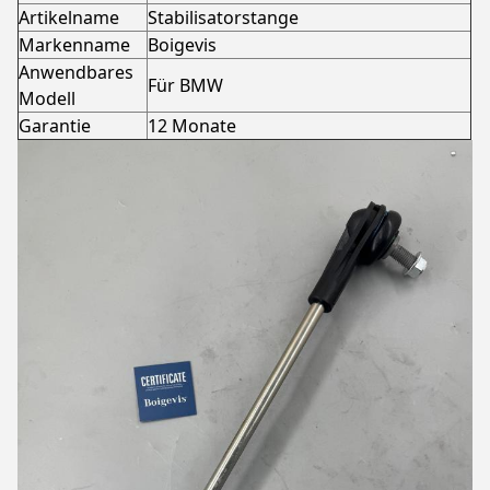
Artikelname
Stabilisatorstange
Markenname
Boigevis
Anwendbares
Für BMW
Modell
Garantie
12 Monate