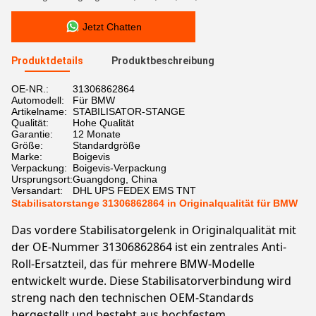
Jetzt Chatten
Produktdetails
Produktbeschreibung
OE-NR.:
31306862864
Automodell:
Für BMW
Artikelname:
STABILISATOR-STANGE
Qualität:
Hohe Qualität
Garantie:
12 Monate
Größe:
Standardgröße
Marke:
Boigevis
Verpackung:
Boigevis-Verpackung
Ursprungsort:
Guangdong, China
Versandart:
DHL UPS FEDEX EMS TNT
Stabilisatorstange 31306862864 in Originalqualität für BMW
Das vordere Stabilisatorgelenk in Originalqualität mit
der OE-Nummer 31306862864 ist ein zentrales Anti-
Roll-Ersatzteil, das für mehrere BMW-Modelle
entwickelt wurde. Diese Stabilisatorverbindung wird
streng nach den technischen OEM-Standards
hergestellt und besteht aus hochfestem