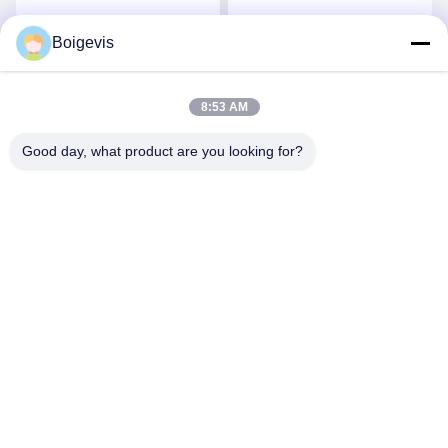
Trennseparator Motor-
03C103464D für VW Polo
Autoteile 03C103774 für
Jetta Neue LaVida Bora
Boigevis
Jetzt Chatten
Jetzt Chatten
16V 1.6
8:53 AM
Good day, what product are you looking for?
Boigevis Trading (guangzhou) Co., Ltd.
boigevisautoparts@gmail.com
86--15800006905
A012, Liyuan Plaza, Yongfu Road, Bezirk Yuexiu, Stadt
Guangzhou, Provinz Guangdong, China