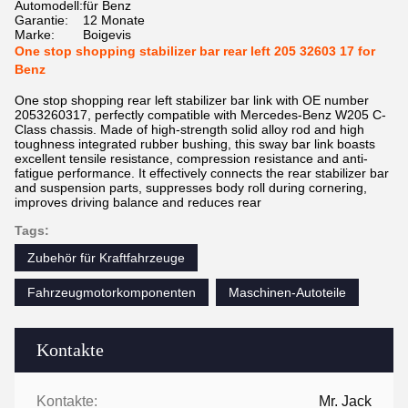
Automodell:
für Benz
Garantie:
12 Monate
Marke:
Boigevis
One stop shopping stabilizer bar rear left 205 32603 17 for
Benz
One stop shopping rear left stabilizer bar link with OE number
2053260317, perfectly compatible with Mercedes-Benz W205 C-
Class chassis. Made of high-strength solid alloy rod and high
toughness integrated rubber bushing, this sway bar link boasts
excellent tensile resistance, compression resistance and anti-
fatigue performance. It effectively connects the rear stabilizer bar
and suspension parts, suppresses body roll during cornering,
improves driving balance and reduces rear
Tags:
Zubehör für Kraftfahrzeuge
Fahrzeugmotorkomponenten
Maschinen-Autoteile
Kontakte
Kontakte:
Mr. Jack