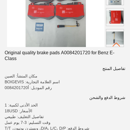
Original quality brake pads A0084201720 for Benz E-
Class
تفاصيل المنتج
مكان المنشأ: الصين
اسم العلامة التجارية: BOIGEVIS
رقم الموديل: أ0084201720
شروط الدفع والشحن
الحد الأدنى لكمية: 1
الأسعار: 18USD
تفاصيل التغليف: طبيعي
وقت التسليم: 3-7 يوم عمل
شروط الدفع: D/A، L/C، D/P، ويسترن يونيون، T/T