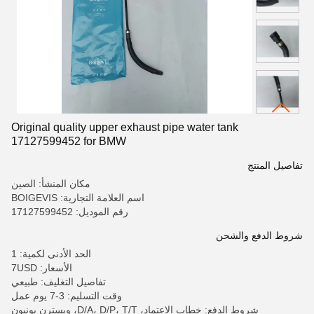
Original quality upper exhaust pipe water tank
17127599452 for BMW
تفاصيل المنتج
مكان المنشأ: الصين
اسم العلامة التجارية: BOIGEVIS
رقم الموديل: 17127599452
شروط الدفع والشحن
الحد الأدنى لكمية: 1
الأسعار: 7USD
تفاصيل التغليف: طبيعي
وقت التسليم: 3-7 يوم عمل
شروط الدفع: خطاب الاعتماد، D/A، D/P، T/T، ويسترن يونيون