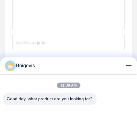
Boigevis
Göndermek
11:38 AM
Good day, what product are you looking for?
Boigevis Trading (guangzhou) Co., Ltd.
boigevisautoparts@gmail.com