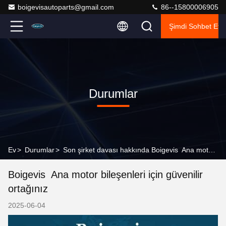
boigevisautoparts@gmail.com
86--15800006905
Şimdi Sohbet Et.
Durumlar
Ev
>
Durumlar
>
Son şirket davası hakkında Boigevis ️ Ana motor bileşenleri için güvenilir ortağınız
Boigevis ️ Ana motor bileşenleri için güvenilir
ortağınız
2025-06-04