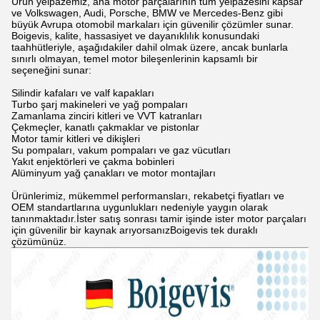
Ürün yelpazemiz, ana motor parçalarının tüm yelpazesini kapsar
ve Volkswagen, Audi, Porsche, BMW ve Mercedes-Benz gibi
büyük Avrupa otomobil markaları için güvenilir çözümler sunar.
Boigevis, kalite, hassasiyet ve dayanıklılık konusundaki
taahhütleriyle, aşağıdakiler dahil olmak üzere, ancak bunlarla
sınırlı olmayan, temel motor bileşenlerinin kapsamlı bir
seçeneğini sunar:
Silindir kafaları ve valf kapakları
Turbo şarj makineleri ve yağ pompaları
Zamanlama zinciri kitleri ve VVT katranları
Çekmeçler, kanatlı çakmaklar ve pistonlar
Motor tamir kitleri ve dikişleri
Su pompaları, vakum pompaları ve gaz vücutları
Yakıt enjektörleri ve çakma bobinleri
Alüminyum yağ çanakları ve motor montajları
Ürünlerimiz, mükemmel performansları, rekabetçi fiyatları ve
OEM standartlarına uygunlukları nedeniyle yaygın olarak
tanınmaktadır.İster satış sonrası tamir işinde ister motor parçaları
için güvenilir bir kaynak arıyorsanızBoigevis tek duraklı
çözümünüz.