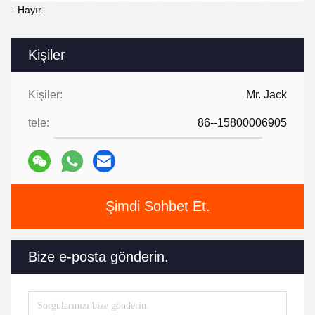
- Hayır.
Kişiler
Kişiler:
Mr. Jack
tele:
86--15800006905
Şimdi Sohbet Et.
Bize e-posta gönderin.