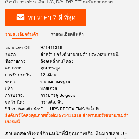
เงื่อนไขการชำระเงิน: L/C, D/A, D/P, T/T ตะวันตกสหภาพ
หา ราคา ที่ ดี ที่สุด
รายละเอียดสินค้า
รายละเอียดสินค้า
หมายเลข OE:
971411318
รุ่นรถ:
สำหรับปอร์เช่ พานาเมร่า ประเทศเยอรมนี
ชื่อรายการ:
ลิงค์เหล็กกันโคลง
คุณภาพ:
คุณภาพสูง
การรับประกัน:
12 เดือน
ขนาด:
ขนาดมาตรฐาน
ยี่ห้อ:
บอยเกวิส
การบรรจุ:
การบรรจุ Boigevis
จุดกำเนิด:
กวางตุ้ง, จีน
วิธีการจัดส่งสินค้า:
DHL UPS FEDEX EMS ทีเอ็นที
ลิงค์บาร์โคลงคุณภาพดั้งเดิม 971411318 สำหรับปอร์เช่พานาเมร่า
เยอรมนี
สายต่อสตาริเซอร์ด้านหน้าที่มีคุณภาพเดิม มีหมายเลข OE