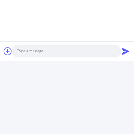
Photo
Video Call
Audio Call