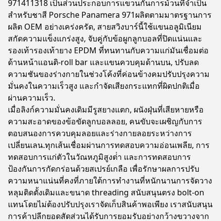
971411318 เป็นส่วนประกอบการแขวนกันการม้วนที่จําเป็น
สําหรับชาสี Porsche Panamera 971ผลิตตามมาตรฐานการ
ผลิต OEM อย่างเคร่งครัด, สายสวิงบาร์นี้ใช้แขนอลูมิเนียม
สกัดความแข็งแกร่งสูง, จับคู่กับข้อผูกลูกบอลที่ปิดแน่นและ
รองเท้ารองเท้ายาง EPDM ที่ทนทานกับความแก่มันเชื่อมต่อ
ด้านหน้าแอนติ-roll bar และแขนควบคุมด้านบน, ปรับลด
ความชันของร่างกายในช่วงโค้งที่ค่อนข้างคมปรับปรุงความ
มั่นคงในความเร็วสูง และกําจัดเสียงกระแทกที่ผิดปกติเมื่อ
ผ่านความเร็ว.
เมื่อลิงก์ความมั่นคงเดิมมีรูสยางแตก, ผนังฝุ่นที่เสียหายหรือ
ความสะอาดของข้อขัดลูกบอลลอย, คนขับจะเผชิญกับการ
ตอบสนองการควบคุมลอยและร่างกายลอยระหว่างการ
เปลี่ยนเลน.ทุกเส้นเชื่อมผ่านการทดสอบความอ่อนเพลีย, การ
ทดสอบการแก่ตัวในวัณหภูมิสูงต่ํา และการทดสอบการ
ป้องกันการกัดกร่อนด้วยสเปรย์เกลือ เพื่อรักษาผลการปรับ
ความหนาแน่นที่คงที่ภายใต้การทํางานที่หนักนานการจัดวาง
หลุมติดตั้งเดิมและขนาด threading สนับสนุนตรง bolt-on
แทนโดยไม่ต้องปรับปรุงเราจัดเก็บสินค้าพอเพียง เราสนับสนุน
การค้าปลีกยอดสัดส่วนได้รับการยอมรับอย่างกว้างขวางจาก