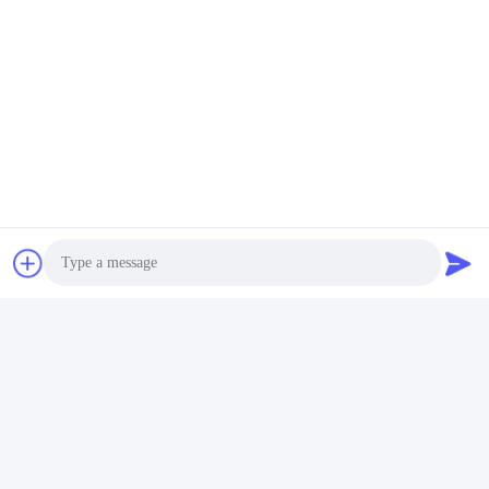
Photo
Video Call
Audio Call