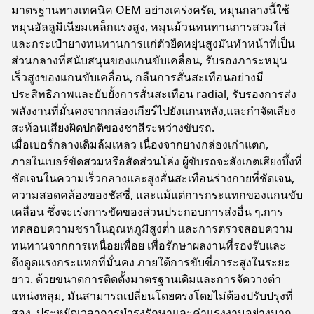
มาตรฐานทางเทคนิค OEM อย่างเคร่งครัด, หมุนกลางนี้ใช้
หมุนอัลลูมิเนียมเหล็กแรงสูง, หมุนม้วนทนทานการสวมใส่
และกระเป๋ายางทนทานการแก่ตัวยืดหยุ่นสูงมันทําหน้าที่เป็น
ส่วนกลางที่สนับสนุนของแกนขับเคลื่อน, รับรองภาระหมุน
เร็วสูงของแกนขับเคลื่อน, กลืนการสั่นสะเทือนอย่างมี
ประสิทธิภาพและยับยั้งการสั่นสะเทือน radial, รับรองการส่ง
พลังงานที่มั่นคงจากกล่องเกียร์ไปยังแกนหลัง,และกําจัดเสียง
สะท้อนเสียงผิดปกติของชาสีระหว่างขับรถ.
เมื่อเบอร์กลางเดิมล้มเหลว เนื่องจากยางกล่องเก่าแตก,
ภายในเบอร์ขัดสวมหรือสัดส่วนโล่ง ผู้ขับรถจะสังเกตเสียงบึ้งที่
ชัดเจนในความเร็วกลางและสูงสั่นสะเทือนร่างกายที่ชัดเจน,
ความสอดคล้องของชัสซี่, และแม้แต่การกระแทกของแกนขับ
เคลื่อน ซึ่งจะเร่งการขัดของส่วนประกอบการส่งอื่น ๆ.การ
ทดสอบความชราในอุณหภูมิสูงต่ํา และการตรวจสอบความ
ทนทานจากการเหนื่อยเพื่อย เพื่อรักษาผลงานที่รองรับและ
ดึงดูดแรงกระแทกที่มั่นคง ภายใต้การขับขี่ภาระสูงในระยะ
ยาว. ด้วยขนาดการติดตั้งมาตรฐานเดิมและการจัดวางตํา
แหน่งหลุม, มันสามารถเปลี่ยนโดยตรงโดยไม่ต้องปรับปรุงที่
สอง, ประหยัดเวลาการบํารุงรักษาและค่าแรงงานอย่างมาก