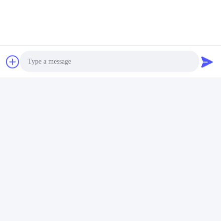
Photo
Video Call
Audio Call