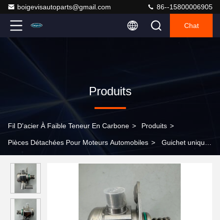
boigevisautoparts@gmail.com
86--15800006905
Chat
Produits
Fil D'acier À Faible Teneur En Carbone
>
Produits
>
Pièces Détachées Pour Moteurs Automobiles
>
Guichet unique
pour pompe à carburant 2760 7006 01 pour Benz 3,5 L