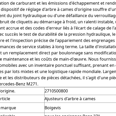
on de carburant et les émissions d'échappement et rendre
 dispositif de réglage d'arbre à cames d'origine souffre d'
ment du joint hydraulique ou d'une défaillance du verrouilla
 bruit de cliquetis au démarrage à froid, un ralenti instab
nt accrue et des codes d'erreur liés à l'écart de calage de 
ec succès le test de durabilité de la pression hydraulique, le
e et l'inspection précise de l'appariement des engrenages 
mances de service stables à long terme. La taille d'installat
 un remplacement direct par boulonnage sans modification
e maintenance et les coûts de main-d'œuvre. Nous fournis
omobiles avec un inventaire ponctuel suffisant, prenant en 
par lots mixtes et une logistique rapide mondiale. Largem
 et les distributeurs de pièces détachées, il s'agit d'une pi
rcedes-Benz M271.
origine.
2710500800
rticle
Ajusteurs d'arbre à cames
a marque
Boigevis