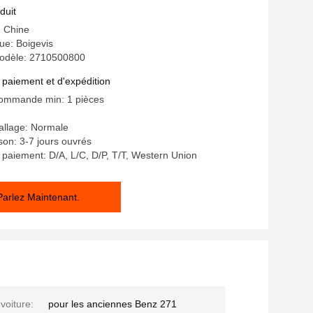
duit
: Chine
e: Boigevis
odèle: 2710500800
 paiement et d'expédition
commande min: 1 pièces
allage: Normale
ison: 3-7 jours ouvrés
 paiement: D/A, L/C, D/P, T/T, Western Union
Parlez Maintenant.
voiture:
pour les anciennes Benz 271