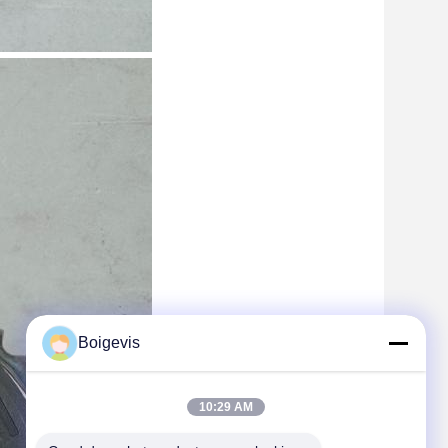
Boigevis
10:29 AM