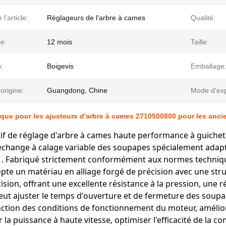
l'article:
Réglageurs de l'arbre à cames
Qualité:
e:
12 mois
Taille:
:
Boigevis
Emballage
'origine:
Guangdong, Chine
Mode d'exp
que pour les ajusteurs d'arbre à cames 2710500800 pour les anc
tif de réglage d'arbre à cames haute performance à guich
echange à calage variable des soupapes spécialement adap
 Fabriqué strictement conformément aux normes techniques
te un matériau en alliage forgé de précision avec une str
ision, offrant une excellente résistance à la pression, une 
 peut ajuster le temps d'ouverture et de fermeture des so
nction des conditions de fonctionnement du moteur, amélior
la puissance à haute vitesse, optimiser l'efficacité de la c