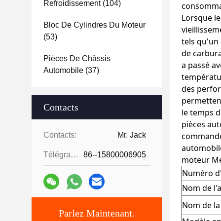
Refroidissement
(104)
consommati
Lorsque le
Bloc De Cylindres Du Moteur
vieillisse
(53)
tels qu'un
de carbura
Pièces De Châssis
a passé av
Automobile
(37)
températur
des perfor
permettent
Contacts
le temps d
pièces aut
Contacts:
Mr. Jack
commandes 
automobile
Télégramme:
86--15800006905
moteur Me
Numéro d'
Nom de l'a
Nom de l
Parlez Maintenant.