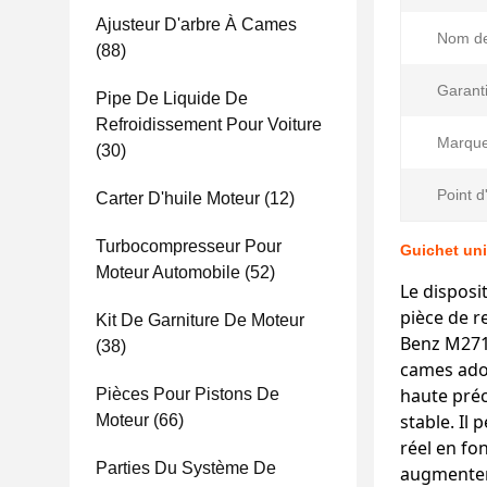
Ajusteur D'arbre À Cames
Nom de 
(88)
Garanti
Pipe De Liquide De
Refroidissement Pour Voiture
Marque
(30)
Point d
Carter D'huile Moteur
(12)
Turbocompresseur Pour
Guichet uni
Moteur Automobile
(52)
Le disposi
pièce de r
Kit De Garniture De Moteur
Benz M271.
(38)
cames adop
haute préc
Pièces Pour Pistons De
stable. Il
Moteur
(66)
réel en fo
Parties Du Système De
augmenter 