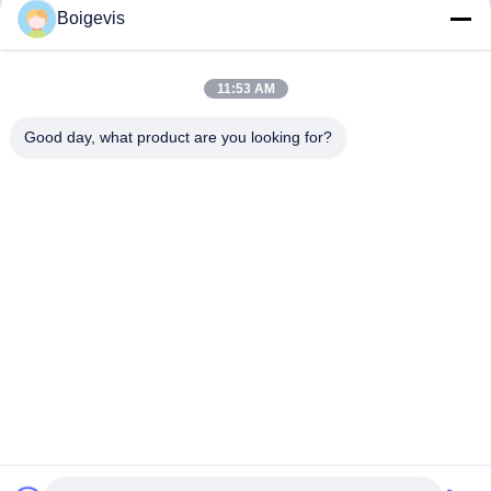
VW Polo Jetta Nouveau
d'huile et d'eau pour
Boigevis
Parlez Maintenant.
Parlez Maintenant.
LaVida Bora
EA111 1.4T
11:53 AM
Good day, what product are you looking for?
Boigevis Trading (guangzhou) Co., Ltd.
boigevisautoparts@gmail.com
86--15800006905
A012, Liyuan Plaza, rue Yongfu, district de Yuexiu, ville de
Guangzhou, province du Guangdong, Chine
Chine Bonne qualité Pièces détachées pour moteurs
automobiles Fournisseur. Copyright © 2023-2026 Boigevis