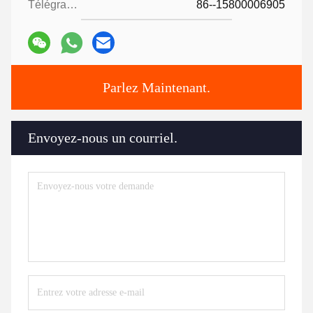
Télégramme:
86--15800006905
Parlez Maintenant.
Envoyez-nous un courriel.