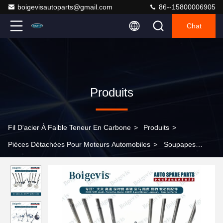
boigevisautoparts@gmail.com
86--15800006905
Chat
Produits
Fil D'acier À Faible Teneur En Carbone
>
Produits
>
Pièces Détachées Pour Moteurs Automobiles
>
Soupapes
d'échappement d'admission de vente chaude 03H 109 601/611
pour Q7/3.6/CC/3.0