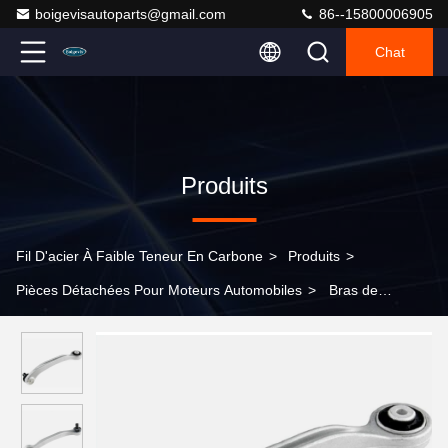
boigevisautoparts@gmail.com
86--15800006905
Chat
Produits
Fil D'acier À Faible Teneur En Carbone
>
Produits
>
Pièces Détachées Pour Moteurs Automobiles
>
Bras de
commande à guichet unique 4E0 407 506 B pour A6L C6