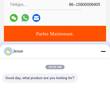
Télégramme:
86--15800006905
Parlez Maintenant.
Envoyez-nous un courriel.
Jesse
10:53 AM
Good day, what product are you looking for?