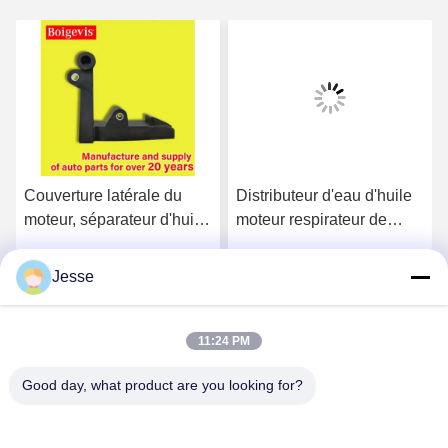
Couverture latérale du
Distributeur d'eau d'huile
moteur, séparateur d'huile
moteur respirateur de
et d'eau, pièces
carter 03C103464D Pour
détachées pour moteur
VW Polo Jetta Nouveau
Jesse
Parlez Maintenant.
Parlez Maintenant.
03C103774 pour 16V 1.6
LaVida Bora
11:24 PM
Good day, what product are you looking for?
Boigevis Trading (guangzhou) Co., Ltd.