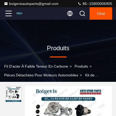
boigevisautoparts@gmail.com
86--15800006905
Chat
Produits
Fil D'acier À Faible Teneur En Carbone
>
Produits
>
Pièces Détachées Pour Moteurs Automobiles
>
Kit de
réparation de pompe à eau de qualité originale 06M 121 00X
pour EA839 3.0T/2.9T