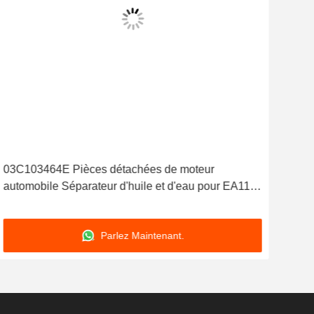
03C103464E Pièces détachées de moteur
06E1
automobile Séparateur d'huile et d'eau pour EA111
sépa
1.4T
06E
Parlez Maintenant.