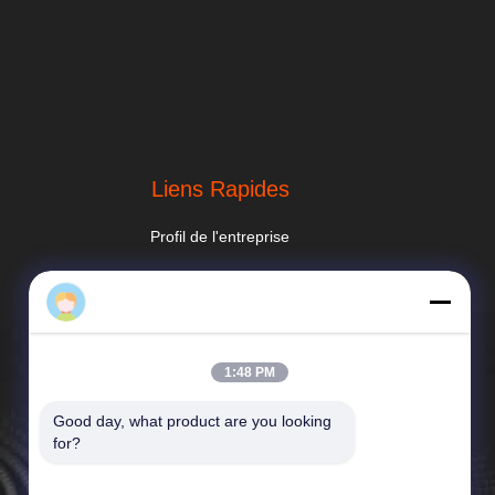
Liens Rapides
Profil de l'entreprise
Visite d'usine
Conditions de paiement
Nouvelles
Les affaires
Plan du site
1:48 PM
Politique de confidentialité
Good day, what product are you looking 
for?
 (guangzhou) Co., Ltd. . Tous droits réservés.