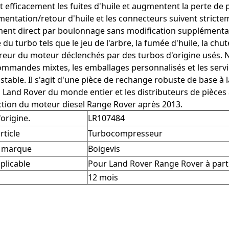
efficacement les fuites d'huile et augmentent la perte de p
imentation/retour d'huile et les connecteurs suivent strict
nt direct par boulonnage sans modification supplémentair
 du turbo tels que le jeu de l'arbre, la fumée d'huile, la chu
reur du moteur déclenchés par des turbos d'origine usés. 
commandes mixtes, les emballages personnalisés et les serv
 stable. Il s'agit d'une pièce de rechange robuste de base à 
s Land Rover du monde entier et les distributeurs de pièc
tion du moteur diesel Range Rover après 2013.
origine.
LR107484
rticle
Turbocompresseur
a marque
Boigevis
plicable
Pour Land Rover Range Rover à part
12 mois