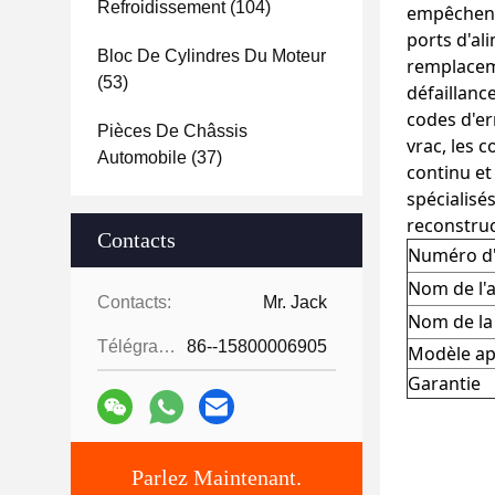
Refroidissement
(104)
empêchent 
ports d'al
Bloc De Cylindres Du Moteur
remplaceme
(53)
défaillance
codes d'er
Pièces De Châssis
vrac, les 
Automobile
(37)
continu et
spécialisé
reconstruc
Contacts
Numéro d'
Nom de l'a
Contacts:
Mr. Jack
Nom de l
Télégramme:
86--15800006905
Modèle ap
Garantie
Parlez Maintenant.