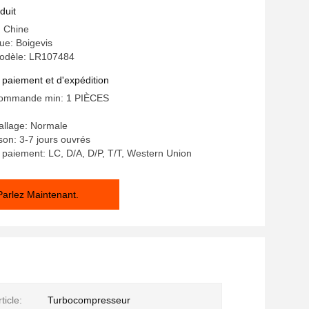
duit
: Chine
e: Boigevis
odèle: LR107484
 paiement et d'expédition
commande min: 1 PIÈCES
allage: Normale
ison: 3-7 jours ouvrés
 paiement: LC, D/A, D/P, T/T, Western Union
Parlez Maintenant.
ticle:
Turbocompresseur