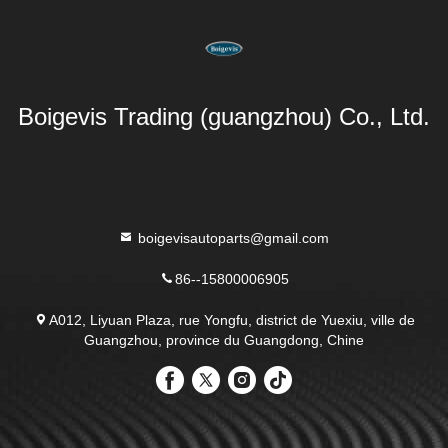
Boigevis Trading (guangzhou) Co., Ltd.
boigevisautoparts@gmail.com
86--15800006905
A012, Liyuan Plaza, rue Yongfu, district de Yuexiu, ville de
Guangzhou, province du Guangdong, Chine
eurs automobiles Fournisseur. Copyright © 2023-2026 Boigevis Trading