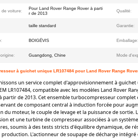
Pour Land Rover Range Rover à parti
de voiture:
Qualité:
r de 2013
taille standard
Garantie:
:
BOIGÉVIS
Emballage
'origine:
Guangdong, Chine
Mode d'exp
esseur à guichet unique LR107484 pour Land Rover Range Rover 
issons un service complet d'approvisionnement à guichet 
M LR107484, compatible avec les modèles Land Rover Range
 à partir de 2013. Cet ensemble turbocompresseur complet
servant de composant central à induction forcée pour augme
n du moteur, le couple de levage et la puissance de sortie.
sion et une turbine de compresseur associées à un système
es, soumis à des tests stricts d'équilibre dynamique, de ré
 production. L'actionneur de soupape de décharge intégré e