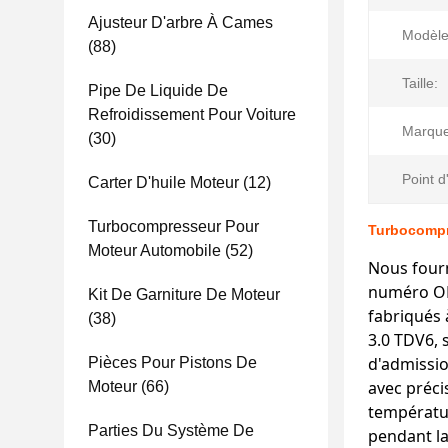
Ajusteur D'arbre À Cames
Modèle 
(88)
Taille:
Pipe De Liquide De
Refroidissement Pour Voiture
Marque
(30)
Point d
Carter D'huile Moteur
(12)
Turbocompresseur Pour
Turbocompr
Moteur Automobile
(52)
Nous fourn
numéro OE
Kit De Garniture De Moteur
fabriqués
(38)
3.0 TDV6, 
d'admissio
Pièces Pour Pistons De
avec préci
Moteur
(66)
températur
Parties Du Système De
pendant la