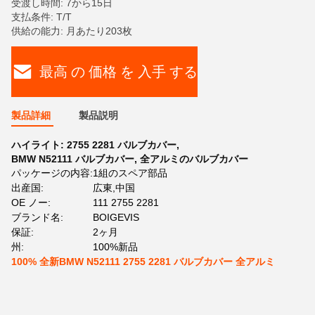
受渡し時間: 7から15日
支払条件: T/T
供給の能力: 月あたり203枚
最高 の 価格 を 入手 する
製品詳細
製品説明
ハイライト:
2755 2281 バルブカバー
,
BMW N52111 バルブカバー
,
全アルミのバルブカバー
パッケージの内容:
1組のスペア部品
出産国:
広東,中国
OE ノー:
111 2755 2281
ブランド名:
BOIGEVIS
保証:
2ヶ月
州:
100%新品
100% 全新BMW N52111 2755 2281 バルブカバー 全アルミ