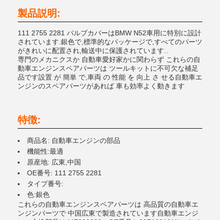
製品説明:
111 2755 2281 バルブカバーはBMW N52車用に特別に設計
されています.銀色で,標準的なパッケージで,すべてのパーツ
がきれいに配置され,輸送中に保護されています..
専門のメカニクスか 自動車愛好家かに関わらず これらの自
動車エンジンスペアパーツは ツールキットに不可欠な補足
品です設置 が 簡単 で,車両 の 性能 を 向上 さ せる自動車エ
ンジンのスペアパーツがあれば 車も効率よく動きます
特徴:
商品名: 自動車エンジンの部品
機能性:最適
原産地: 広東,中国
OE番号: 111 2755 2281
タイプ番号:
色:銀色
これらの自動車エンジンスペアパーツは 高品質の自動車エ
ンジンパーツで 中国広東で製造されています自動車エンジ