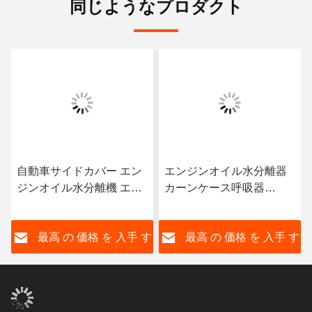
同じようなプロダクト
自動車サイドカバー エン
エンジンオイル水分離器
ジンオイル水分離機 エン
カーンケース呼吸器
ジンオートパーツ
03C103464D フォルクス
03C103774 16V 16
ワーゲンポロジェッタ ニ
す
最高 の 価格 を 入手 す
最高 の 価格 を 入手 す
ューラヴィダ・ボラ
る
る