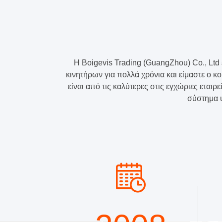
αυτοκινήτων
03C103774
για
16V
Η Boigevis Trading (GuangZhou) Co., Ltd
κινητήρων για πολλά χρόνια και είμαστε ο 
1.6
είναι από τις καλύτερες στις εγχώριες ετα
σύστημα υ