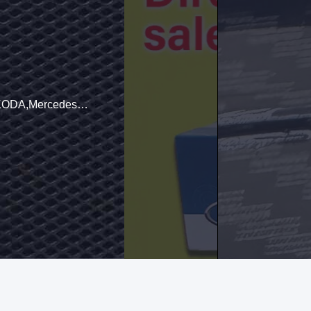
s-Benz,BMW,Porsche
α