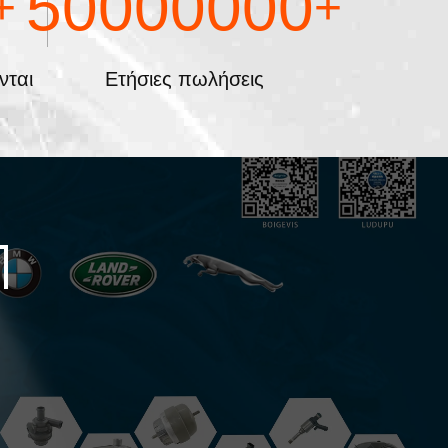
50000000
+
+
νται
Ετήσιες πωλήσεις