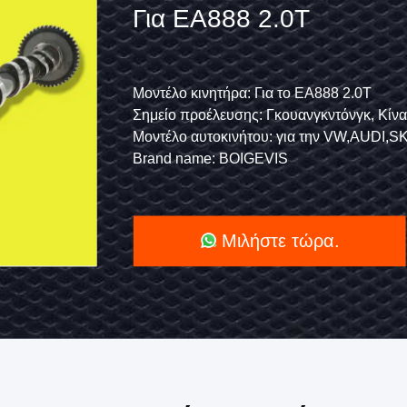
SKODA
3.0T
BMW
Porsche
Μοντέλο κινητήρα: Για το EA888 2.0T
Αριθμός τύπου: 06E103547
f
Σημείο προέλευσης: Γκουανγκντόνγκ, Κίνα
Κωδικός κινητήρα: CJT CGW
Σωλήνας
κντόνγκ, Κίνα
Μοντέλο αυτοκινήτου: για την VW,AUDI,SKODA,Mercede
Σημείο προέλευσης: Γκουανγκντόνγκ, Κίν
Σωλήνας
Brand name: BOIGEVIS
Υπόθεση: Νέο
06H109022E
Για
Μιλήστε τώρα.
EA888
2.0T