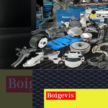
Αμαξοστοιχία
για